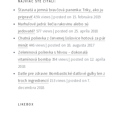
NAJVIAC STE ČÍTALI:
sidebar
Šťavnatá a jemná bravčová panenka: Triky, ako ju
pripraviť
4.9k views
|
posted on 15. februára 2019
Marhuľové jadrá: liečia rakovinu alebo sú
jedovaté?
577 views
|
posted on 25. apríla 2018
Chutná polievka z červenej šošovice hotová za pár
minút
446 views
|
posted on 18. augusta 2017
Zeleninová polievka s hlivou – dokonalá
vitamínová bomba
394 views
|
posted on 12. apríla
2018
Datle pre zdravie: Bombastické datľové guľky len z
troch ingrediencií
153 views
|
posted on 7.
decembra 2018
LIKEBOX