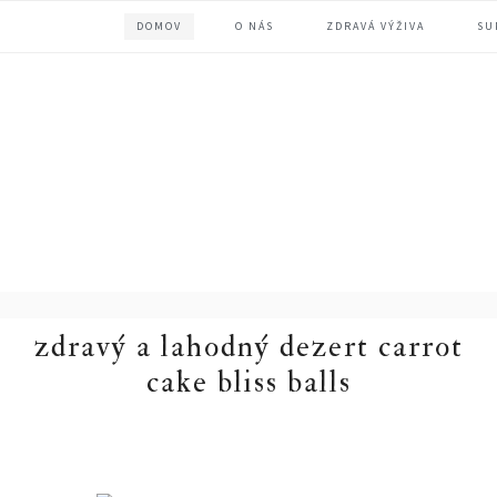
Skip
Skip
Skip
DOMOV
O NÁS
ZDRAVÁ VÝŽIVA
SU
to
to
to
primary
main
primary
navigation
content
sidebar
zdravý a lahodný dezert carrot
cake bliss balls