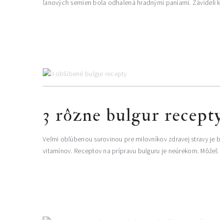
ľanových semien bola odhalená hradnými paniami. Závideli kr
3 rôzne bulgur recepty
Veľmi obľúbenou surovinou pre milovníkov zdravej stravy je bu
vitamínov. Receptov na prípravu bulguru je neúrekom. Môžeš ho