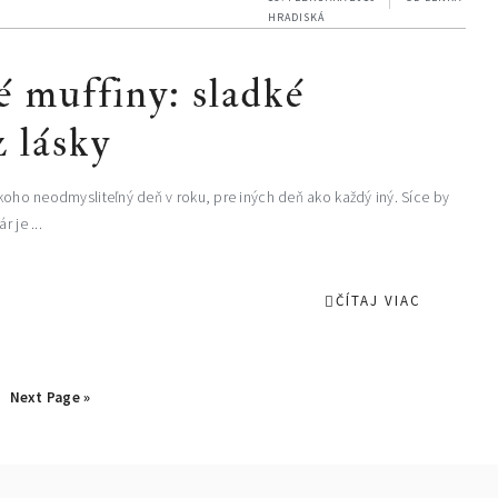
HRADISKÁ
é muffiny: sladké
 lásky
ekoho neodmysliteľný deň v roku, pre iných deň ako každý iný. Síce by
 je ...
ČÍTAJ VIAC
Go
Next Page »
to