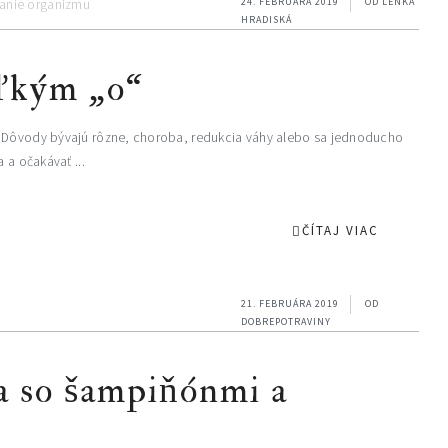
24. FEBRUÁRA 2019
OD
LENKA
HRADISKÁ
eľkým „o“
. Dôvody bývajú rôzne, choroba, redukcia váhy alebo sa jednoducho
 a očakávať ...
ČÍTAJ VIAC
21. FEBRUÁRA 2019
OD
DOBREPOTRAVINY
a so šampiňónmi a