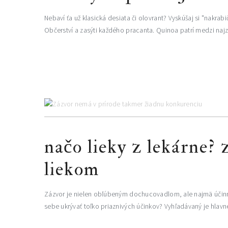
Nebaví ťa už klasická desiata či olovrant? Vyskúšaj si "nakra
Občerství a zasýti každého pracanta. Quinoa patrí medzi najzd
načo lieky z lekárne?
liekom
Zázvor je nielen obľúbeným dochucovadlom, ale najmä účinný
sebe ukrývať toľko priaznivých účinkov? Vyhľadávaný je hlavn