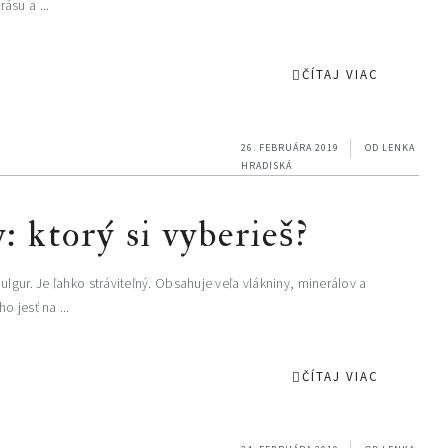
ásu a ...
ČÍTAJ VIAC
26. FEBRUÁRA 2019
OD
LENKA
HRADISKÁ
: ktorý si vyberieš?
lgur. Je ľahko stráviteľný. Obsahuje veľa vlákniny, minerálov a
 jesť na ...
ČÍTAJ VIAC