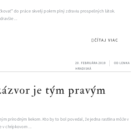
bičkovať" do práce skvelý pokrm plný zdraviu prospešných látok.
ravšie ...
ČÍTAJ VIAC
20. FEBRUÁRA 2019
OD
LENKA
HRADISKÁ
 zázvor je tým pravým
m prírodným liekom. Kto by to bol povedal, že jedna rastlina môže v
e v chrípkovom ...