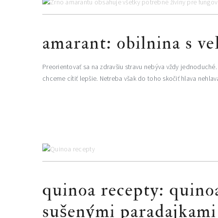
amarant: obilnina s v
Preorientovať sa na zdravšiu stravu nebýva vždy jednoduché
chceme cítiť lepšie. Netreba však do toho skočiť hlava nehlava
quinoa recepty: quino
sušenými paradajkami