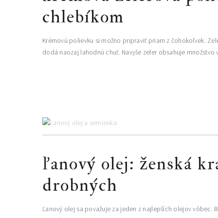
chlebíkom
Krémovú polievku si možno pripraviť priam z čohokoľvek. Zel
dodá naozaj lahodnú chuť. Navyše zeler obsahuje množstvo vý
ľanový olej: ženská krá
drobných
Ľanový olej sa považuje za jeden z najlepších olejov vôbec. 