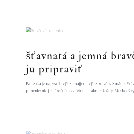
šťavnatá a jemná brav
ju pripraviť
Panenka je najkvalitnejšie a najjemnejšie bravčové mäso. Pr
panenky nie je náročná a zvládne ju takmer každý. Ak chceš vyk