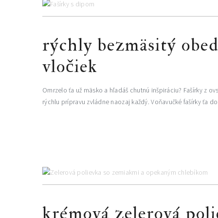
rýchly bezmäsitý obed
vločiek
Omrzelo ťa už mäsko a hľadáš chutnú inšpiráciu? Fašírky z 
rýchlu prípravu zvládne naozaj každý. Voňavučké fašírky ťa do
krémová zelerová pol