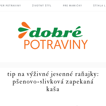
PER POTRAVINY
ŽIVOTNÝ ŠTÝL
PRE MAMIČKY
ŠTÍHLA L
tip na výživné jesenné raňajky:
pšenovo-slivková zapekaná
kaša