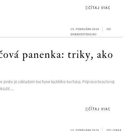
ČÍTAJ VIAC
15. FEBRUÁRA 2019
OD
DOBREPOTRAVINY
čová panenka: triky, ako
áve preto je základom kuchyne každého kuchára. Príprava bravčovej
úzliť ...
ČÍTAJ VIAC
13. FEBRUÁRA 2019
OD
LENKA