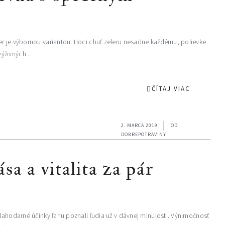
er je výbornou variantou. Hoci chuť zeleru nesadne každému, polievke
živných ...
ČÍTAJ VIAC
2. MARCA 2019
OD
DOBREPOTRAVINY
sa a vitalita za pár
Blahodarné účinky ľanu poznali ľudia už v dávnej minulosti. Výnimočnosť