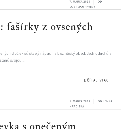
7. MARCA 2019
OD
DOBREPOTRAVINY
: fašírky z ovsených
ovsených vločiek sú skvelý nápad na bezmäsitý obed. Jednoduchú a
stanú svojou ...
ČÍTAJ VIAC
5. MARCA 2019
OD
LENKA
HRADISKÁ
ievka s opečeným