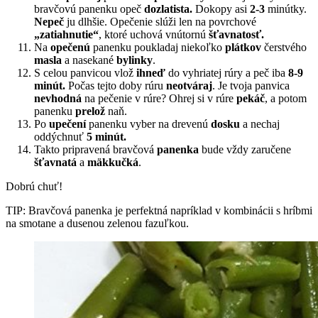
bravčovú panenku opeč
dozlatista.
Dokopy asi
2-3
minútky.
Nepeč
ju dlhšie. Opečenie slúži len na povrchové
„zatiahnutie“
, ktoré uchová vnútornú
šťavnatosť.
Na
opečenú
panenku poukladaj niekoľko
plátkov
čerstvého
masla
a nasekané
bylinky
.
S celou panvicou vlož
ihneď
do vyhriatej rúry a peč iba
8-9
minút.
Počas tejto doby rúru
neotváraj
. Je tvoja panvica
nevhodná
na pečenie v rúre? Ohrej si v rúre
pekáč
, a potom
panenku
prelož
naň.
Po
upečení
panenku vyber na drevenú
dosku
a nechaj
oddýchnuť
5 minút.
Takto pripravená bravčová
panenka
bude vždy zaručene
šťavnatá
a
mäkkučká
.
Dobrú chuť!
TIP: Bravčová panenka je perfektná napríklad v kombinácii s hríbmi
na smotane a dusenou zelenou fazuľkou.