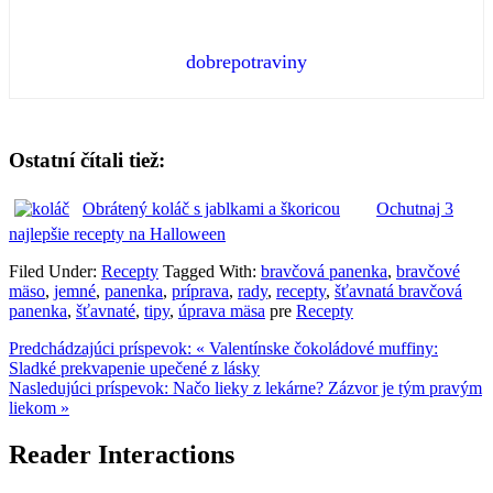
dobrepotraviny
Ostatní čítali tiež:
Obrátený koláč s jablkami a škoricou
Ochutnaj 3
najlepšie recepty na Halloween
Filed Under:
Recepty
Tagged With:
bravčová panenka
,
bravčové
mäso
,
jemné
,
panenka
,
príprava
,
rady
,
recepty
,
šťavnatá bravčová
panenka
,
šťavnaté
,
tipy
,
úprava mäsa
pre
Recepty
Predchádzajúci príspevok:
« Valentínske čokoládové muffiny:
Sladké prekvapenie upečené z lásky
Nasledujúci príspevok:
Načo lieky z lekárne? Zázvor je tým pravým
liekom »
Reader Interactions