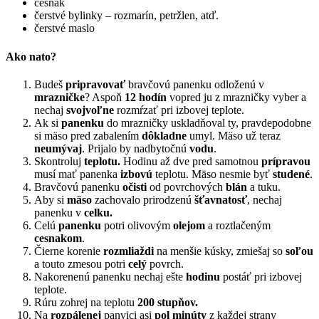
cesnak
čerstvé bylinky – rozmarín, petržlen, atď.
čerstvé maslo
Ako nato?
Budeš
pripravovať
bravčovú panenku odloženú v
mrazničke
? Aspoň
12 hodín
vopred ju z mrazničky vyber a
nechaj
svojvoľne
rozmŕzať pri izbovej teplote.
Ak si
panenku
do mrazničky uskladňoval ty, pravdepodobne
si mäso pred zabalením
dôkladne
umyl. Mäso už teraz
neumývaj
. Prijalo by nadbytočnú
vodu
.
Skontroluj
teplotu.
Hodinu až dve pred samotnou
prípravou
musí mať panenka
izbovú
teplotu. Mäso nesmie byť
studené
.
Bravčovú panenku
očisti
od povrchových
blán
a tuku.
Aby si
mäso
zachovalo prirodzenú
šťavnatosť
, nechaj
panenku v
celku.
Celú
panenku
potri olivovým
olejom
a roztlačeným
cesnakom
.
Čierne korenie
rozmliaždi
na menšie kúsky, zmiešaj so
soľou
a touto zmesou potri
celý
povrch.
Nakorenenú panenku nechaj ešte
hodinu
postáť pri izbovej
teplote.
Rúru zohrej na teplotu
200 stupňov.
Na
rozpálenej
panvici asi
pol minúty
z každej strany