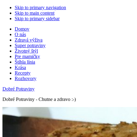
Skip to primary navigation
Skip to main content
Skip to primary sidebar
Domov
O nás
Zdravá výživa
Super potraviny
Životný štýl
Pre mamičky
Štíhla línia
Krása
Recepty
Rozhovory
Dobré Potraviny
Dobré Potraviny - Chutne a zdravo :-)