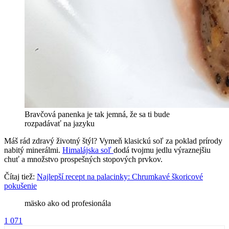
Bravčová panenka je tak jemná, že sa ti bude
rozpadávať na jazyku
Máš rád zdravý životný štýl? Vymeň klasickú soľ za poklad prírody
nabitý minerálmi.
Himalájska soľ
dodá tvojmu jedlu výraznejšiu
chuť a množstvo prospešných stopových prvkov.
Čítaj tiež:
Najlepší recept na palacinky: Chrumkavé škoricové
pokušenie
mäsko ako od profesionála
1 071