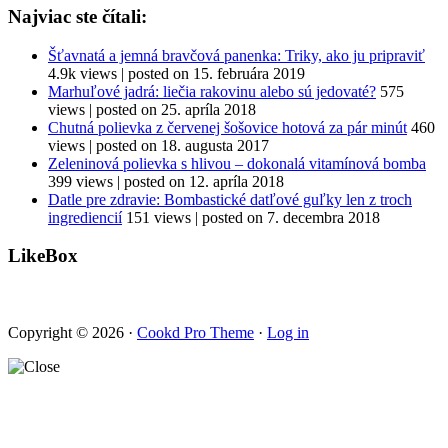
Najviac ste čítali:
Šťavnatá a jemná bravčová panenka: Triky, ako ju pripraviť
4.9k views
|
posted on 15. februára 2019
Marhuľové jadrá: liečia rakovinu alebo sú jedovaté?
575
views
|
posted on 25. apríla 2018
Chutná polievka z červenej šošovice hotová za pár minút
460
views
|
posted on 18. augusta 2017
Zeleninová polievka s hlivou – dokonalá vitamínová bomba
399 views
|
posted on 12. apríla 2018
Datle pre zdravie: Bombastické datľové guľky len z troch
ingrediencií
151 views
|
posted on 7. decembra 2018
LikeBox
Copyright © 2026 ·
Cookd Pro Theme
·
Log in