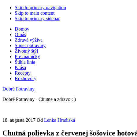
Skip to primary navigation
Skip to main content
Skip to primary sidebar
Domov
O nás
Zdravá výživa
Super potraviny
Životný štýl
Pre mamičky
Štíhla línia
Krása
Recepty
Rozhovory
Dobré Potraviny
Dobré Potraviny - Chutne a zdravo :-)
18. augusta 2017
Od
Lenka Hradiská
Chutná polievka z červenej šošovice hotov