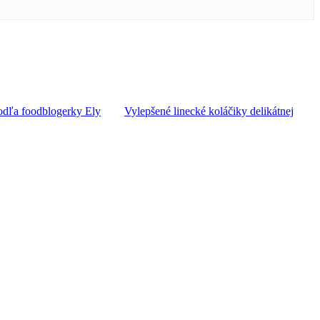
odľa foodblogerky Ely
Vylepšené linecké koláčiky delikátnej