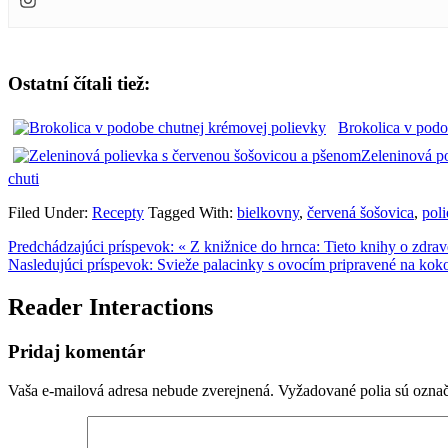
Ostatní čítali tiež:
Brokolica v podo
chuti
Filed Under:
Recepty
Tagged With:
bielkovny
,
červená šošovica
,
pol
Predchádzajúci príspevok:
« Z knižnice do hrnca: Tieto knihy o zdrav
Nasledujúci príspevok:
Svieže palacinky s ovocím pripravené na kok
Reader Interactions
Pridaj komentár
Vaša e-mailová adresa nebude zverejnená.
Vyžadované polia sú ozna