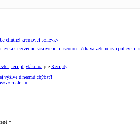
be chutnej krémovej polievky
Zdravá zeleninová polievka p
ievka
,
recept
,
vláknina
pre
Recepty
ej výžive ti nesmú chýbať!
osovom oleji »
čené
*