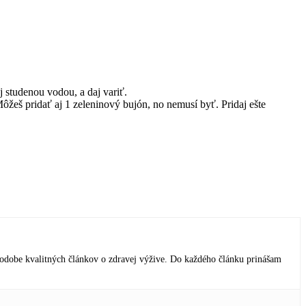
j studenou vodou, a daj variť.
žeš pridať aj 1 zeleninový bujón, no nemusí byť. Pridaj ešte
podobe kvalitných článkov o zdravej výžive. Do každého článku prinášam