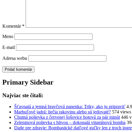
Komentár
*
Meno
E-mail
Adresa webu
Primary Sidebar
Najviac ste čítali:
Šťavnatá a jemná bravčová panenka: Triky, ako ju pripraviť
4.
Marhuľové jadrá: liečia rakovinu alebo sú jedovaté?
574 views
Chutná polievka z červenej šošovice hotová za pár minút
446 v
Zeleninová polievka s hlivou – dokonalá vitamínová bomba
39
Datle pre zdravie: Bombastické datľové guľky len z troch ingre