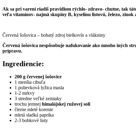
Ak sa pri varení riadiš pravidlom rýchlo- zdravo- chutne, tak tá
veľa vitamínov- najmä skupiny B, kyselinu listovú, železo, zinok
Červená šošovica – bohatý zdroj bielkovín a vlákniny
Červená šošovica nespôsobuje nafukovanie ako mnoho iných struko
prípravu.
Ingrediencie:
200 g červenej šošovice
1 menšia cibuľa
1 polievková lyžica masla
1-2 mrkvy
3 stredne veľké zemiaky
trochu jemnej
himalájskej ružovej soli
čierne mleté korenie
mletá sladká paprika
2-3 bobkové listy