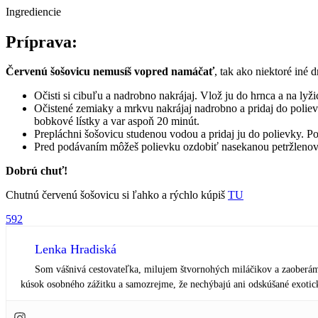
Ingrediencie
Príprava:
Červenú šošovicu nemusíš vopred namáčať
, tak ako niektoré iné 
Očisti si cibuľu a nadrobno nakrájaj. Vlož ju do hrnca a na lyž
Očistené zemiaky a mrkvu nakrájaj nadrobno a pridaj do polie
bobkové lístky a var aspoň 20 minút.
Prepláchni šošovicu studenou vodou a pridaj ju do polievky. Pol
Pred podávaním môžeš polievku ozdobiť nasekanou petržlenov
Dobrú chuť!
Chutnú červenú šošovicu si ľahko a rýchlo kúpiš
TU
592
Lenka Hradiská
Som vášnivá cestovateľka, milujem štvornohých miláčikov a zaoberám 
kúsok osobného zážitku a samozrejme, že nechýbajú ani odskúšané exotick