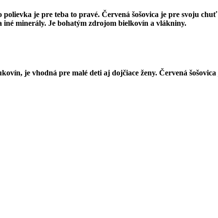
to polievka je pre teba to pravé. Červená šošovica je pre svoju ch
 a iné minerály. Je bohatým zdrojom bielkovín a vlákniny.
vín, je vhodná pre malé deti aj dojčiace ženy. Červená šošovica j