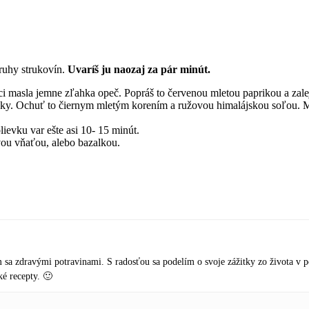
druhy strukovín.
Uvaríš ju naozaj za pár minút.
ici masla jemne zľahka opeč. Popráš to červenou mletou paprikou a zale
vky. Ochuť to čiernym mletým korením a ružovou himalájskou soľou. Mô
ievku var ešte asi 10- 15 minút.
ou vňaťou, alebo bazalkou.
sa zdravými potravinami. S radosťou sa podelím o svoje zážitky zo života v 
é recepty. 🙂