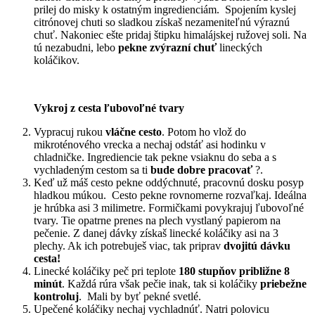
prilej do misky k ostatným ingredienciám. Spojením kyslej
citrónovej chuti so sladkou získaš nezameniteľnú výraznú
chuť. Nakoniec ešte pridaj štipku himalájskej ružovej soli. Na
tú nezabudni, lebo
pekne zvýrazní chuť
lineckých
koláčikov.
Vykroj z cesta ľubovoľné tvary
Vypracuj rukou
vláčne cesto
. Potom ho vlož do
mikroténového vrecka a nechaj odstáť asi hodinku v
chladničke. Ingrediencie tak pekne vsiaknu do seba a s
vychladeným cestom sa ti
bude dobre pracovať
?.
Keď už máš cesto pekne oddýchnuté, pracovnú dosku posyp
hladkou múkou. Cesto pekne rovnomerne rozvaľkaj. Ideálna
je hrúbka asi 3 milimetre. Formičkami povykrajuj ľubovoľné
tvary. Tie opatrne prenes na plech vystlaný papierom na
pečenie. Z danej dávky získaš linecké koláčiky asi na 3
plechy. Ak ich potrebuješ viac, tak priprav
dvojitú dávku
cesta!
Linecké koláčiky peč pri teplote
180 stupňov približne 8
minút
. Každá rúra však pečie inak, tak si koláčiky
priebežne
kontroluj
. Mali by byť pekné svetlé.
Upečené koláčiky nechaj vychladnúť. Natri polovicu