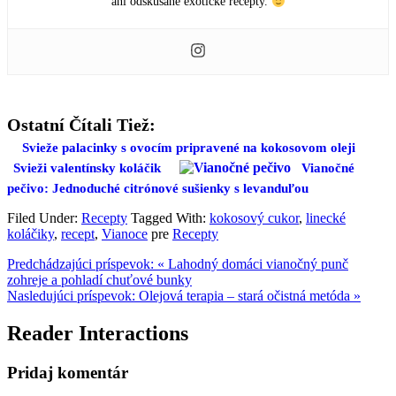
ani odskúšané exotické recepty.
Ostatní Čítali Tiež:
Svieže palacinky s ovocím pripravené na kokosovom oleji
Svieži valentínsky koláčik
Vianočné
pečivo: Jednoduché citrónové sušienky s levanduľou
Filed Under:
Recepty
Tagged With:
kokosový cukor
,
linecké
koláčiky
,
recept
,
Vianoce
pre
Recepty
Predchádzajúci príspevok:
« Lahodný domáci vianočný punč
zohreje a pohladí chuťové bunky
Nasledujúci príspevok:
Olejová terapia – stará očistná metóda »
Reader Interactions
Pridaj komentár