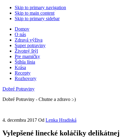
Skip to primary navigation
Skip to main content
Skip to primary sidebar
Domov
O nás
Zdravá výživa
Super potraviny
Životný štýl
Pre mamičky
Štíhla línia
Krása
Recepty
Rozhovory
Dobré Potraviny
Dobré Potraviny - Chutne a zdravo :-)
4. decembra 2017
Od
Lenka Hradiská
Vylepšené linecké koláčiky delikátnej