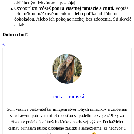
obľúbeným lekvárom a pospájaj.
Ozdobiť ich môžeš
podľa vlastnej fantázie a chuti.
Popráš
ich troškou práškového cukru, alebo pofŕkaj obľúbenou
čokoládou. Alebo ich pokojne nechaj bez zdobenia. Sú skvelé
aj tak.
Dobrú chuť!
6
Lenka Hradiská
Som vášnivá cestovateľka, milujem štvornohých miláčikov a zaoberám
sa zdravými potravinami. S radosťou sa podelím o svoje zážitky zo
života v podobe kvalitných článkov o zdravej výžive. Do každého
článku prinášam kúsok osobného zážitku a samozrejme, že nechýbajú