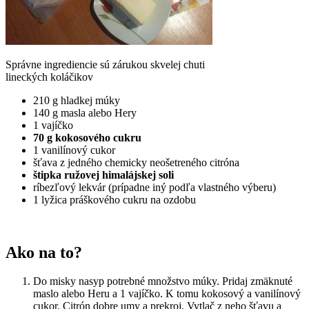
Správne ingrediencie sú zárukou skvelej chuti
lineckých koláčikov
210 g hladkej múky
140 g masla alebo Hery
1 vajíčko
70 g kokosového cukru
1 vanilínový cukor
šťava z jedného chemicky neošetreného citróna
štipka ružovej himalájskej soli
ríbezľový lekvár (prípadne iný podľa vlastného výberu)
1 lyžica práškového cukru na ozdobu
Ako na to?
Do misky nasyp potrebné množstvo múky. Pridaj zmäknuté
maslo alebo Heru a 1 vajíčko. K tomu kokosový a vanilínový
cukor. Citrón dobre umy a prekroj. Vytlač z neho šťavu a