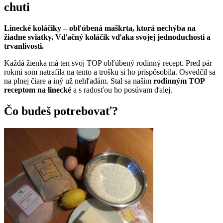
chuti
Linecké koláčiky – obľúbená maškrta, ktorá nechýba na
žiadne sviatky. Vďačný koláčik vďaka svojej jednoduchosti a
trvanlivosti.
Každá žienka má ten svoj TOP obľúbený rodinný recept. Pred pár
rokmi som natrafila na tento a trošku si ho prispôsobila. Osvedčil sa
na plnej čiare a iný už nehľadám. Stal sa našim
rodinným TOP
receptom na linecké
a s radosťou ho posúvam ďalej.
Čo budeš potrebovať?