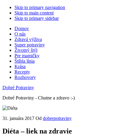
Skip to primary navigation
Skip to main content
Skip to primary sidebar
Domov
O nás
Zdravá výživa
Super potraviny
Životný štýl
Pre mamičky
Štíhla línia
Krása
Recepty
Rozhovory
Dobré Potraviny
Dobré Potraviny - Chutne a zdravo :-)
31. januára 2017
Od
dobrepotraviny
Diéta – liek na zdravie