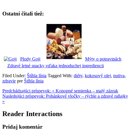
Ostatní čítali tiež:
Plody Goji
Mýty o potravinách
Zdravé letné snacky vďaka jednoduchej ingrediencii
Filed Under:
Štíhla línia
Tagged With:
diéty
,
kokosový olej
,
nutiva
,
zdravie
pre
Štíhla línia
Predchádzajúci príspevok:
« Konopné semienka – malý zázrak
Nasledujúci príspevok:
Pohánkové vločky – rýchle a zdravé raňajky
»
Reader Interactions
Pridaj komentár