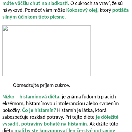
máte väčšiu chuť na sladkosti.
O cukroch sa vraví, že sú
návykové. Pomôcť vám môže
Kokosový olej,
ktorý
potláča
silným účinkom tieto plesne.
Obmedzujte príjem cukrov.
Nízko – histamínová diéta,
je známa ľudom trpiacich
ekzémom
,
histamínovou intoleranciou alebo svrbením
pokožky.
Čo je histamín?
Histamín je látka, ktorá
zabezpečuje rozklad potravy. Pri tejto diéte
je dôležité
vysadiť, potraviny bohaté na histamín.
Ak držíte túto
diétu
mali by ste konzumovať len čerstvé
potraviny
.