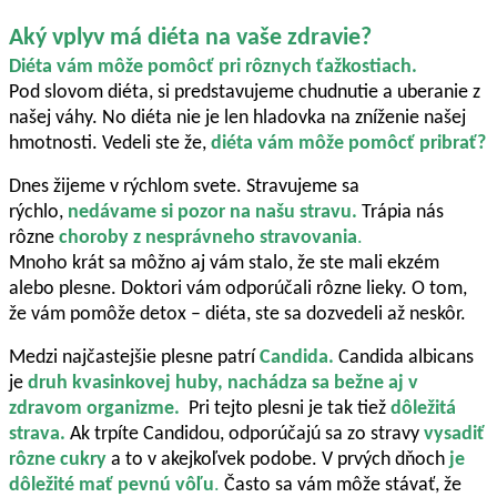
Aký vplyv má diéta na vaše zdravie?
Diéta vám môže pomôcť pri rôznych ťažkostiach.
Pod slovom diéta, si predstavujeme chudnutie a uberanie z
našej váhy. No diéta nie je len hladovka na zníženie našej
hmotnosti. Vedeli ste že,
diéta vám môže pomôcť pribrať?
Dnes žijeme v rýchlom svete. Stravujeme sa
rýchlo,
nedávame si pozor na našu stravu.
Trápia nás
rôzne
choroby z nesprávneho stravovania
.
Mnoho krát sa môžno aj vám stalo, že ste mali ekzém
alebo plesne. Doktori vám odporúčali rôzne lieky. O tom,
že vám pomôže detox – diéta, ste sa dozvedeli až neskôr.
Medzi najčastejšie plesne patrí
Candida.
Candida albicans
je
druh kvasinkovej huby, nachádza sa bežne aj v
zdravom organizme.
Pri tejto plesni je tak tiež
dôležitá
strava.
Ak trpíte Candidou, odporúčajú sa zo stravy
vysadiť
rôzne cukry
a to v akejkoľvek podobe. V prvých dňoch
je
dôležité mať pevnú vôľu
.
Často sa vám môže stávať, že