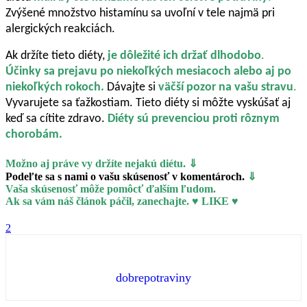
Zvýšené množstvo histamínu sa uvoľní v tele najmä pri
alergických reakciách.
Ak držíte tieto diéty,
je dôležité ich držať dlhodobo
.
Účinky sa prejavu po niekoľkých mesiacoch alebo aj po
niekoľkých rokoch.
Dávajte si
väčší pozor na vašu stravu
.
Vyvarujete sa ťažkostiam. Tieto diéty si môžte vyskúšať aj
keď sa cítite zdravo.
Diéty sú prevenciou proti rôznym
chorobám.
Možno aj práve vy držíte nejakú diétu.
⇓
Podeľte sa s nami o vašu skúsenosť v komentároch.
⇓
Vaša skúsenosť môže pomôcť ďalším ľudom.
Ak sa vám náš článok páčil, zanechajte. ♥ LIKE ♥
2
dobrepotraviny