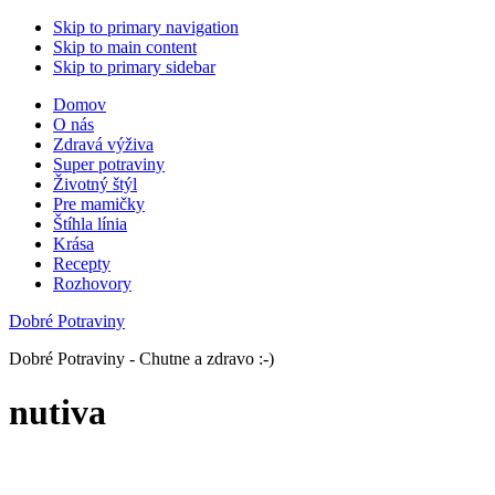
Skip to primary navigation
Skip to main content
Skip to primary sidebar
Domov
O nás
Zdravá výživa
Super potraviny
Životný štýl
Pre mamičky
Štíhla línia
Krása
Recepty
Rozhovory
Dobré Potraviny
Dobré Potraviny - Chutne a zdravo :-)
nutiva