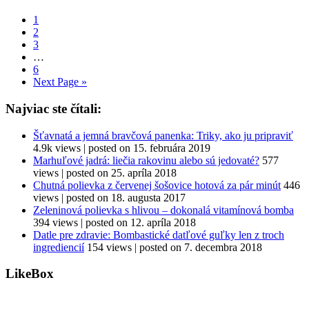
Go
1
to
Go
2
page
to
Go
3
page
to
Interim
…
page
pages
Go
6
omitted
to
Go
Next Page »
page
to
Primary
Najviac ste čítali:
Sidebar
Šťavnatá a jemná bravčová panenka: Triky, ako ju pripraviť
4.9k views
|
posted on 15. februára 2019
Marhuľové jadrá: liečia rakovinu alebo sú jedovaté?
577
views
|
posted on 25. apríla 2018
Chutná polievka z červenej šošovice hotová za pár minút
446
views
|
posted on 18. augusta 2017
Zeleninová polievka s hlivou – dokonalá vitamínová bomba
394 views
|
posted on 12. apríla 2018
Datle pre zdravie: Bombastické datľové guľky len z troch
ingrediencií
154 views
|
posted on 7. decembra 2018
LikeBox