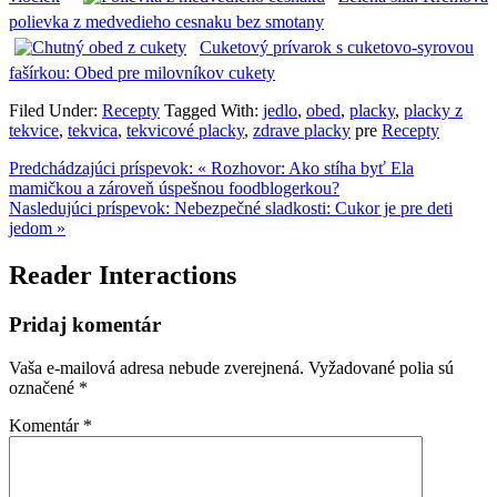
polievka z medvedieho cesnaku bez smotany
Cuketový prívarok s cuketovo-syrovou
fašírkou: Obed pre milovníkov cukety
Filed Under:
Recepty
Tagged With:
jedlo
,
obed
,
placky
,
placky z
tekvice
,
tekvica
,
tekvicové placky
,
zdrave placky
pre
Recepty
Predchádzajúci príspevok:
« Rozhovor: Ako stíha byť Ela
mamičkou a zároveň úspešnou foodblogerkou?
Nasledujúci príspevok:
Nebezpečné sladkosti: Cukor je pre deti
jedom »
Reader Interactions
Pridaj komentár
Vaša e-mailová adresa nebude zverejnená.
Vyžadované polia sú
označené
*
Komentár
*