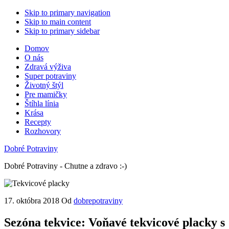
Skip to primary navigation
Skip to main content
Skip to primary sidebar
Domov
O nás
Zdravá výživa
Super potraviny
Životný štýl
Pre mamičky
Štíhla línia
Krása
Recepty
Rozhovory
Dobré Potraviny
Dobré Potraviny - Chutne a zdravo :-)
17. októbra 2018
Od
dobrepotraviny
Sezóna tekvice: Voňavé tekvicové placky s