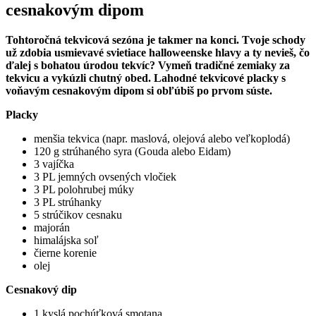
cesnakovým dipom
Tohtoročná tekvicová sezóna je takmer na konci. Tvoje schody
už zdobia usmievavé svietiace halloweenske hlavy a ty nevieš, čo
ďalej s bohatou úrodou tekvíc? Vymeň tradičné zemiaky za
tekvicu a vykúzli chutný obed. Lahodné tekvicové placky s
voňavým cesnakovým dipom si obľúbiš po prvom súste.
Placky
menšia tekvica (napr. maslová, olejová alebo veľkoplodá)
120 g strúhaného syra (Gouda alebo Eidam)
3 vajíčka
3 PL jemných ovsených vločiek
3 PL polohrubej múky
3 PL strúhanky
5 strúčikov cesnaku
majorán
himalájska soľ
čierne korenie
olej
Cesnakový dip
1 kyslá pochúťková smotana