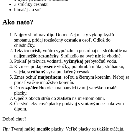
3 strúčiky cesnaku
himalájska soľ
Ako nato?
Najprv si priprav
dip.
Do menšej misky vyklop
kyslú
smotanu, pridaj roztlačený
cesnak
a osoľ. Odlož do
chladničky.
Tekvicu
očisti,
vnútro vyprázdni a postrúhaj na
strúhadle
na
najjemnejšie
rezančeky.
Strúhadlo na pyré
nie je
vhodné.
Pokiaľ je tekvica vodnatá,
vyžmýkaj
prebytočnú vodu.
K zmesi pridaj
ovsené
vločky, polohrubú múku, strúhanku,
vajcia,
strúhaný
syr a pretlačený cesnak.
Zmes ochuť
majoránom,
soľou a čiernym korením. Neboj sa
pridať
väčšie
množstvo korenín.
Do
rozpáleného
oleja na panvici tvaruj vareškou
malé
placky.
Opeč z oboch strán do
zlatista
na miernom ohni.
Čerstvé tekvicové placky podávaj s
voňavým
cesnakovým
dipom.
Dobrú chuť!
Tip:
Tvaruj radšej
menšie
placky. Veľké placky sa
ťažšie
otáčajú.