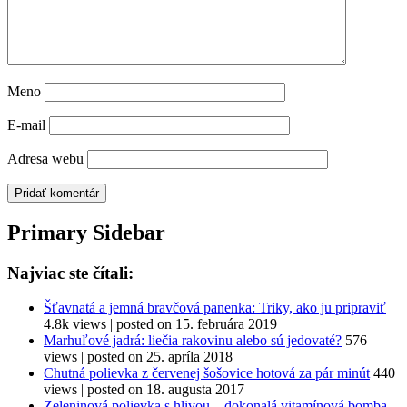
Meno
E-mail
Adresa webu
Primary Sidebar
Najviac ste čítali:
Šťavnatá a jemná bravčová panenka: Triky, ako ju pripraviť
4.8k views
|
posted on 15. februára 2019
Marhuľové jadrá: liečia rakovinu alebo sú jedovaté?
576
views
|
posted on 25. apríla 2018
Chutná polievka z červenej šošovice hotová za pár minút
440
views
|
posted on 18. augusta 2017
Zeleninová polievka s hlivou – dokonalá vitamínová bomba