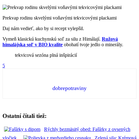
Prekvap rodinu skvelými voňavými tekvicovými plackami
Daj nám vedieť, ako by si recept vylepšil.
Vymeň klasickú kuchynskú soľ za silu z Himálají.
Ružová
himalájska soľ v BIO kvalite
obohatí tvoje jedlo o minerály.
tekvicová sezóna plná inšpirácií
5
dobrepotraviny
Ostatní čítali tiež:
Rýchly bezmäsitý obed: Fašírky z ovsených
vločiek
Zelená sila: Krémová