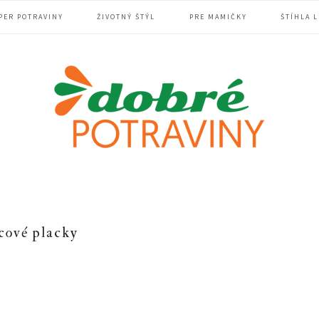
PER POTRAVINY
ŽIVOTNÝ ŠTÝL
PRE MAMIČKY
ŠTÍHLA L
cové placky