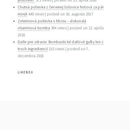
jedovaté?
575 views
|
posted on 25. apríla 2018
Chutná polievka z červenej šošovice hotová za pár
minút
440 views
|
posted on 18. augusta 2017
Zeleninová polievka s hlivou – dokonalá
vitamínová bomba
394 views
|
posted on 12. apríla
2018
Datle pre zdravie: Bombastické datľové guľky len z
troch ingrediencií
155 views
|
posted on 7.
decembra 2018
LIKEBOX