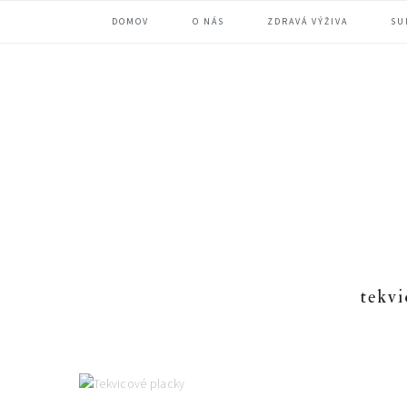
Skip
Skip
Skip
DOMOV
O NÁS
ZDRAVÁ VÝŽIVA
SU
to
to
to
primary
main
primary
navigation
content
sidebar
tekvi