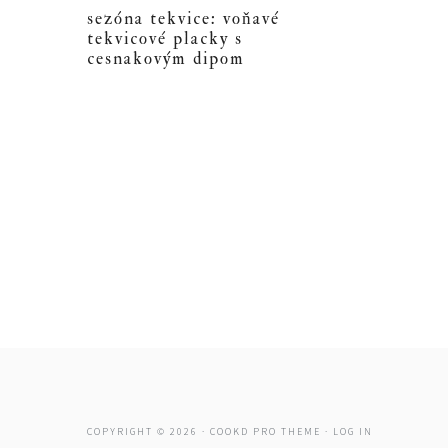
sezóna tekvice: voňavé
tekvicové placky s
cesnakovým dipom
COPYRIGHT © 2026 ·
COOKD PRO THEME
·
LOG IN