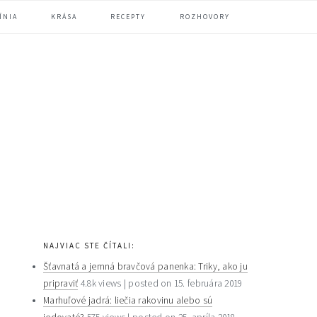
ÍNIA
KRÁSA
RECEPTY
ROZHOVORY
primary
NAJVIAC STE ČÍTALI:
sidebar
Šťavnatá a jemná bravčová panenka: Triky, ako ju
pripraviť
4.8k views
|
posted on 15. februára 2019
Marhuľové jadrá: liečia rakovinu alebo sú