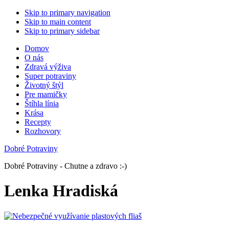
Skip to primary navigation
Skip to main content
Skip to primary sidebar
Domov
O nás
Zdravá výživa
Super potraviny
Životný štýl
Pre mamičky
Štíhla línia
Krása
Recepty
Rozhovory
Dobré Potraviny
Dobré Potraviny - Chutne a zdravo :-)
Lenka Hradiská