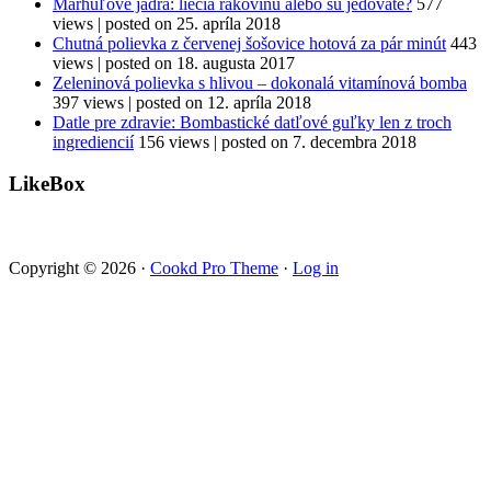
Marhuľové jadrá: liečia rakovinu alebo sú jedovaté?
577
views
|
posted on 25. apríla 2018
Chutná polievka z červenej šošovice hotová za pár minút
443
views
|
posted on 18. augusta 2017
Zeleninová polievka s hlivou – dokonalá vitamínová bomba
397 views
|
posted on 12. apríla 2018
Datle pre zdravie: Bombastické datľové guľky len z troch
ingrediencií
156 views
|
posted on 7. decembra 2018
LikeBox
Copyright © 2026 ·
Cookd Pro Theme
·
Log in