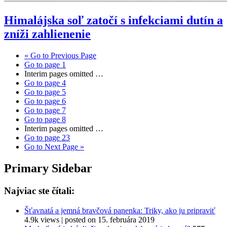
Himalájska soľ zatočí s infekciami dutín a
zníži zahlienenie
«
Go to
Previous Page
Go to page
1
Interim pages omitted
…
Go to page
4
Go to page
5
Go to page
6
Go to page
7
Go to page
8
Interim pages omitted
…
Go to page
23
Go to
Next Page »
Primary Sidebar
Najviac ste čítali:
Šťavnatá a jemná bravčová panenka: Triky, ako ju pripraviť
4.9k views
|
posted on 15. februára 2019