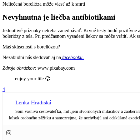
Neliečená borelióza môže viesť až k smrti
Nevyhnutná je liečba antibiotikami
Jednotlivé príznaky netreba zanedbávať. Krvné testy budú pozitívne a
boleriózy z tela. Pri predčasnom vysadení liekov sa môže vrátiť. A
Máš skúsenosti s boreliózou?
Nezabudni nás sledovať aj na
facebooku.
Zdroje obrázkov:
www.pixabay.com
enjoy your life 🙂
4
Lenka Hradiská
Som vášnivá cestovateľka, milujem štvornohých miláčikov a zaoberám 
kúsok osobného zážitku a samozrejme, že nechýbajú ani odskúšané exotick