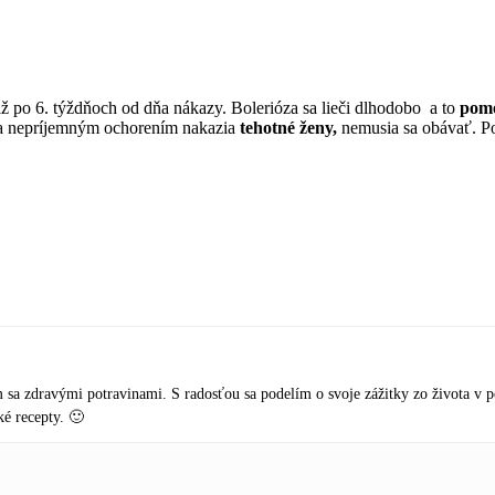
ž po 6. týždňoch od dňa nákazy. Bolerióza sa lieči dlhodobo a to
pomo
k sa nepríjemným ochorením nakazia
tehotné ženy,
nemusia sa obávať. Po
sa zdravými potravinami. S radosťou sa podelím o svoje zážitky zo života v 
é recepty. 🙂