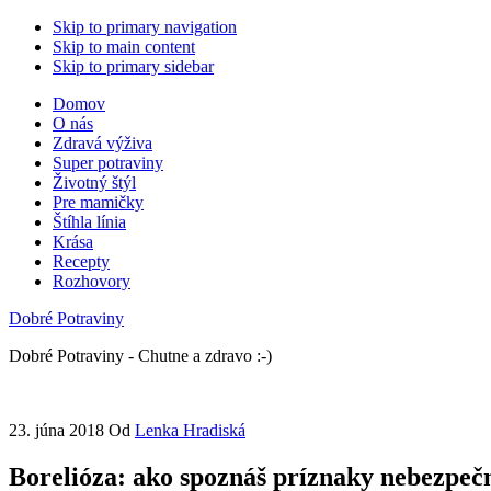
Skip to primary navigation
Skip to main content
Skip to primary sidebar
Domov
O nás
Zdravá výživa
Super potraviny
Životný štýl
Pre mamičky
Štíhla línia
Krása
Recepty
Rozhovory
Dobré Potraviny
Dobré Potraviny - Chutne a zdravo :-)
23. júna 2018
Od
Lenka Hradiská
Borelióza: ako spoznáš príznaky nebezpeč