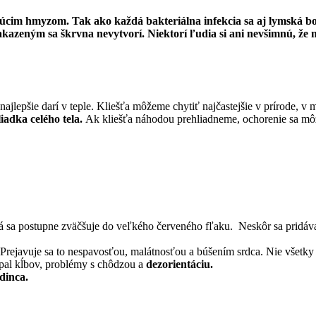
úcim hmyzom. Tak ako každá bakteriálna infekcia sa aj lymská borel
nakazeným sa škrvna nevytvorí. Niektorí ľudia si ani nevšimnú, že
najlepšie darí v teple. Kliešťa môžeme chytiť najčastejšie v prírode, v
adka celého tela.
Ak kliešťa náhodou prehliadneme, ochorenie sa mô
á sa postupne zväčšuje do veľkého červeného fľaku. Neskôr sa pridáv
Prejavuje sa to nespavosťou, malátnosťou a búšením srdca. Nie všetky 
al kĺbov, problémy s chôdzou a
dezorientáciu.
dinca.