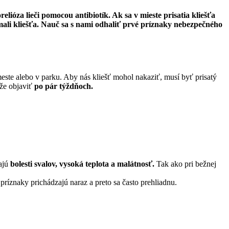
ióza lieči pomocou antibiotík. Ak sa v mieste prisatia kliešťa
 mali kliešťa. Nauč sa s nami odhaliť prvé príznaky nebezpečného
 meste alebo v parku. Aby nás kliešť mohol nakaziť, musí byť prisatý
že objaviť
po pár týždňoch.
ajú
bolesti svalov, vysoká teplota a malátnosť.
Tak ako pri bežnej
príznaky prichádzajú naraz a preto sa často prehliadnu.