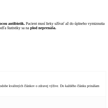
cou antibiotík.
Pacient musí lieky užívať až do úplneho vymiznutia
dľa štatistiky sa na
plod neprenáša.
podobe kvalitných článkov o zdravej výžive. Do každého článku prinášam