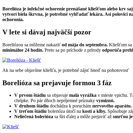
Borelióza je infekčné ochorenie prenášané kliešťom alebo krv saj
vytvorí biela škrvna, je potrebné vyhľadať lekára. Asi polovici 
ochoronia.
V lete si dávaj najväčší pozor
Boreliózou sa môžeme nakaziť
od mája do septembra.
Kliešťom sa 
minimálne 24 hodín.
Preto sa po príchode z prírody
odporúča prehli
Ak na sebe objavíme kliešťa, je potrebné zájsť hneď na pohotovosť
Borelióza sa prejavuje formou 3 fáz
V prvom štádiu
sa objavuje
malá vyrážka
v mieste vpichu. T
chrípke. Po pár dňoch nepríjemné príznaky
vymiznú.
V druhom štádiu
dochádza k poruchám
nervového aparátu.
V treťom štádiu
bolerióza útočí na
kosti a kĺby.
Spôsobuje záp
Neliečená bolerióza
sa šíri ďalej a môže prejaviť až
smrťou je