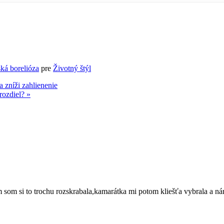
ká borelióza
pre
Životný štýl
a zníži zahlienenie
rozdiel? »
 som si to trochu rozskrabala,kamarátka mi potom kliešťa vybrala a n