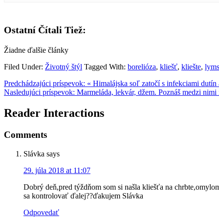
Ostatní Čítali Tiež:
Žiadne ďalšie články
Filed Under:
Životný štýl
Tagged With:
borelióza
,
kliešť
,
kliešte
,
lyms
Predchádzajúci príspevok:
« Himalájska soľ zatočí s infekciami dutín 
Nasledujúci príspevok:
Marmeláda, lekvár, džem. Poznáš medzi nimi 
Reader Interactions
Comments
Slávka
says
29. júla 2018 at 11:07
Dobrý deň,pred týždňom som si našla kliešťa na chrbte,omylom
sa kontrolovať ďalej??ďakujem Slávka
Odpovedať