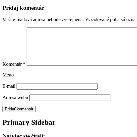
Pridaj komentár
Vaša e-mailová adresa nebude zverejnená.
Vyžadované polia sú ozna
Komentár
*
Meno
E-mail
Adresa webu
Primary Sidebar
Najviac ste čítali: