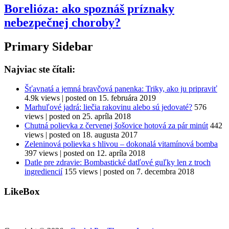
Borelióza: ako spoznáš príznaky
nebezpečnej choroby?
Primary Sidebar
Najviac ste čítali:
Šťavnatá a jemná bravčová panenka: Triky, ako ju pripraviť
4.9k views
|
posted on 15. februára 2019
Marhuľové jadrá: liečia rakovinu alebo sú jedovaté?
576
views
|
posted on 25. apríla 2018
Chutná polievka z červenej šošovice hotová za pár minút
442
views
|
posted on 18. augusta 2017
Zeleninová polievka s hlivou – dokonalá vitamínová bomba
397 views
|
posted on 12. apríla 2018
Datle pre zdravie: Bombastické datľové guľky len z troch
ingrediencií
155 views
|
posted on 7. decembra 2018
LikeBox