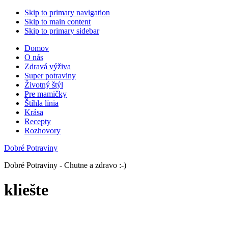
Skip to primary navigation
Skip to main content
Skip to primary sidebar
Domov
O nás
Zdravá výživa
Super potraviny
Životný štýl
Pre mamičky
Štíhla línia
Krása
Recepty
Rozhovory
Dobré Potraviny
Dobré Potraviny - Chutne a zdravo :-)
kliešte