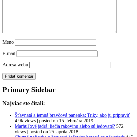
Meno
E-mail
Adresa webu
Primary Sidebar
Najviac ste čítali:
Šťavnatá a jemná bravčová panenka: Triky, ako ju pripraviť
4.9k views
|
posted on 15. februára 2019
Marhuľové jadrá: liečia rakovinu alebo sú jedovaté?
572
views
|
posted on 25. apríla 2018