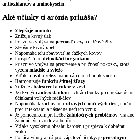
antioxidantov a aminokyselín.
Aké účinky ti arónia prináša?
Zlepšuje imunitu
Znižuje krvný tlak
Priaznivo vplýva na
pevnosť ciev,
na kŕčové žily
Zlepšuje krvný obeh
Napomáha telu zbavovať sa ťažkých kovov
Prospešná pri
detoxikácii organizmu
Priaznivo vplýva na prekrvenie a pružnosť pokožky, ktorá
vyzerá
mladšie a sviežo
Vďaka obsahu železa napomáha pri chudokrvnosti
Harmonizuje
funkciu štítnej žľazy
Znižuje
cholesterol a cukor v krvi
Je skvelým
antioxidantom
– chráni bunky pred nežiadúcimi
účinkami voľných radikálov
Napomáha k zachovaniu
zdravých močových ciest
, chráni
pred infekciami a následne lieči ich vznik
Je pomocníkom pri liečbe
žalúdočných problémov
, vrátane
žalúdočných vredov a hnačiek
Vďaka vysokému obsahu karoténu prispieva k dobrému
zraku
Potláča vírusy a má protizápalové účinky, je
prírodným