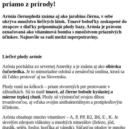
priamo z prírody!
Arónia čiernoplodá známa aj ako jarabina čierna, v sebe
ukrýva množstvo liečivých látok. Tmavé bobuľky zoskupené do
strapcov z diaľky pripomínajú plody bazy. Arónia je právom
označovaná ako vitamínová bomba s množstvom priaznivých
účinkov. Najnovšie sa radí medzi superpotraviny.
Liečivé plody arónie
Arónia pochádza zo severnej Ameriky a je známa aj ako
sibírska
čučoriedka.
Je to mimoriadne odolná a nenáročná rastlina, ktorá sa
dá ľahko pestovať aj na Slovensku.
Plody rastú na kríkoch – priam stvorených pre pestovanie v
záhradkách. Sú to malé
tmavé, až čierne bobule kyslastej a
mierne trpkej chuti.
Plody sú výnimočné svojou dlhou
trvanlivosťou, aj vďaka svojim antibakteriálnym a protiplesňovým
účinkom.
Arónia obsahuje mnoho vitamínov – A, P, PP, B2, B6, E , K. Je
skvelým zdrojom vlákniny a mnohých minerálov (železo, jód,
draslík, selén, fosfor, horčíka aj vápnik). Súčasťou plodov je mnoho