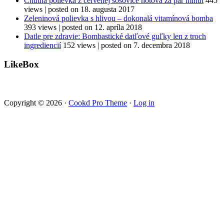
Chutná polievka z červenej šošovice hotová za pár minút
445
views
|
posted on 18. augusta 2017
Zeleninová polievka s hlivou – dokonalá vitamínová bomba
393 views
|
posted on 12. apríla 2018
Datle pre zdravie: Bombastické datľové guľky len z troch
ingrediencií
152 views
|
posted on 7. decembra 2018
LikeBox
Copyright © 2026 ·
Cookd Pro Theme
·
Log in