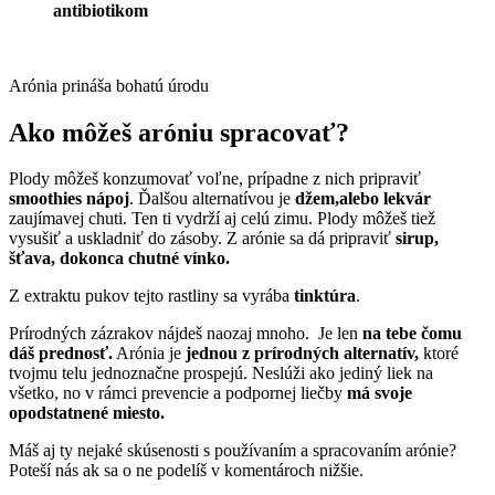
antibiotikom
Arónia prináša bohatú úrodu
Ako môžeš aróniu spracovať?
Plody môžeš konzumovať voľne, prípadne z nich pripraviť
smoothies nápoj
. Ďalšou alternatívou je
džem,alebo lekvár
zaujímavej chuti. Ten ti vydrží aj celú zimu. Plody môžeš tiež
vysušiť a uskladniť do zásoby. Z arónie sa dá pripraviť
sirup,
šťava, dokonca chutné vínko.
Z extraktu pukov tejto rastliny sa vyrába
tinktúra
.
Prírodných zázrakov nájdeš naozaj mnoho. Je len
na tebe čomu
dáš prednosť.
Arónia je
jednou z prírodných alternatív,
ktoré
tvojmu telu jednoznačne prospejú. Neslúži ako jediný liek na
všetko, no v rámci prevencie a podpornej liečby
má svoje
opodstatnené miesto.
Máš aj ty nejaké skúsenosti s používaním a spracovaním arónie?
Poteší nás ak sa o ne podelíš v komentároch nižšie.