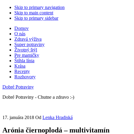
Skip to primary navigation
Skip to main content
Skip to primary sidebar
Domov
O nás
Zdravá výživa
Super potraviny
Životný štýl
Pre mamičky
Štíhla línia
Krása
Recepty
Rozhovory
Dobré Potraviny
Dobré Potraviny - Chutne a zdravo :-)
17. januára 2018
Od
Lenka Hradiská
Arónia čiernoplodá – multivitamín