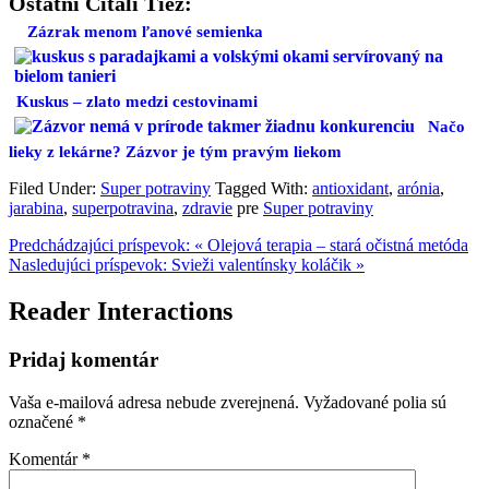
Ostatní Čítali Tiež:
Zázrak menom ľanové semienka
Kuskus – zlato medzi cestovinami
Načo
lieky z lekárne? Zázvor je tým pravým liekom
Filed Under:
Super potraviny
Tagged With:
antioxidant
,
arónia
,
jarabina
,
superpotravina
,
zdravie
pre
Super potraviny
Predchádzajúci príspevok:
« Olejová terapia – stará očistná metóda
Nasledujúci príspevok:
Svieži valentínsky koláčik »
Reader Interactions
Pridaj komentár
Vaša e-mailová adresa nebude zverejnená.
Vyžadované polia sú
označené
*
Komentár
*