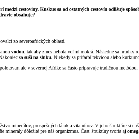
atrí medzi cestoviny. Kuskus sa od ostatných cestovín odlišuje spô
zdravie obsahuje?
ovalci zo severoafrických oblastí.
lanou
vodou
, tak aby zmes nebola veľmi mokrá. Následne sa hrudky roz
 Nakoniec sa
suší na slnku
. Niekedy sa prifarbí tekvicou alebo kurkum
polotovar
,
ale v severnej Afrike sa často pripravuje tradičnou metódou.
stvo minerálov, prospešných látok a vitamínov. V jeho štruktúre si naš
lšie minerály dôležité pre náš organizmus
.
Časť štruktúry tvoria aj
omeg