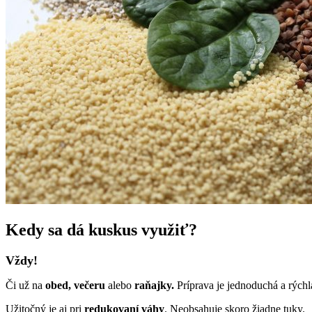
Kedy sa dá kuskus využiť?
Vždy!
Či už na
obed, večeru
alebo
raňajky.
Príprava je jednoduchá a rýchl
Užitočný je aj pri
redukovaní váhy
. Neobsahuje skoro žiadne tuky.