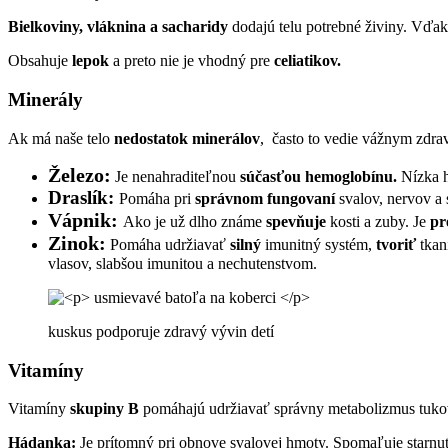
Bielkoviny, vláknina a sacharidy
dodajú telu potrebné živiny. Vďak
Obsahuje
lepok
a preto nie je vhodný pre
celiatikov.
Minerály
Ak má naše telo
nedostatok minerálov
, často to vedie vážnym zdr
Železo:
Je nenahraditeľnou
súčasťou hemoglobínu.
Nízka h
Draslík:
Pomáha pri
správnom fungovaní
svalov, nervov a
Vápnik:
Ako je už dlho známe
spevňuje
kosti a zuby. Je
pr
Zinok:
Pomáha udržiavať
silný
imunitný systém,
tvoriť
tkan
vlasov, slabšou imunitou a nechutenstvom.
kuskus podporuje zdravý vývin detí
Vitamíny
Vitamíny
skupiny B
pomáhajú udržiavať správny metabolizmus tukov a
Hádanka:
Je prítomný pri obnove svalovej hmoty. Spomaľuje starnutie