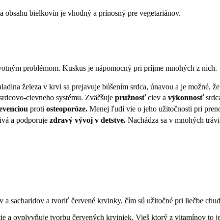
a obsahu bielkovín je vhodný a prínosný pre vegetariánov.
avotným problémom. Kuskus je nápomocný pri príjme mnohých z nich.
ladina železa v krvi sa prejavuje búšením srdca, únavou a je možné, že
 srdcovo-cievneho systému. Zväčšuje
pružnosť
ciev a
výkonnosť
srdc
evenciou
proti
osteoporóze.
Menej ľudí vie o jeho užitočnosti pri pren
ivá a podporuje
zdravý vývoj v detstve.
Nachádza sa v mnohých tráv
 sacharidov a tvoriť červené krvinky, čím sú užitočné pri liečbe chud
 a ovplyvňuje tvorbu červených krviniek. Vieš ktorý z vitamínov to je? 