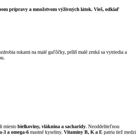
sobom prípravy a množstvom výživných látok. Vieš, odkiaľ
drobia rukami na malé guľôčky, príliš malé zrnká sa vytriedia a
ou.
li miesto
bielkoviny, vláknina a sacharidy
. Neoddeliteľnou
a-3 a omega-6
mastné kyseliny.
Vitamíny B, K a E
patria tiež medzi