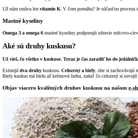
Už nám ostáva len
vitamín K
. V čom pomáha? Je súčasťou procesu sp
Mastné kyseliny
Omega 3 a omega 6
mastné kyseliny podporujú zdravie srdcovo-cie
Aké sú druhy kuskusu?
Už vieš, čo všetko v kuskuse. Teraz je čas zaradiť ho do jedálnič
Existujú
dva druhy
kuskusu.
Celozrný a biely
, obe si zachovávajú
Biely kuskus má bielu až krémovú farbu, zatiaľ čo celozrný si osvojil
Objav viacero kvalitných druhov kuskusu na našom
e-s