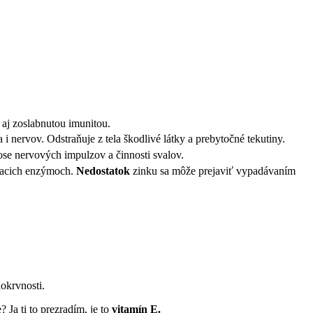
 aj zoslabnutou imunitou.
a i nervov. Odstraňuje z tela škodlivé látky a prebytočné tekutiny.
ose nervových impulzov a činnosti svalov.
iacich enzýmoch.
Nedostatok
zinku sa môže prejaviť vypadávaním
okrvnosti.
Ja ti to prezradím, je to
vitamín E.