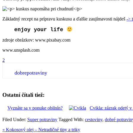
Základný recept na prípravu kuskusu a ďalšie zaujímavosti nájdeš
-> 
enjoy your life
zdroje obrázkov: www.pixabay.com
www.unsplash.com
2
dobrepotraviny
Ostatní čítali tiež:
Vyznáte sa v ponuke obilnín?
Cvikla: zázrak odetý v 
Filed Under:
Super potraviny
Tagged With:
cestoviny
,
dobré potravin
Predchádzajúci
« Kokosový olej – Netradičné tipy a triky