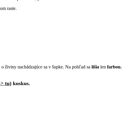
om raste.
 o živiny nachádzajúce sa v šupke. Na pohľad sa
líšia
len
farbou.
-> tu)
kuskus.