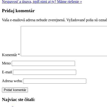
príspevok:
Nasledujúci
Nespavosť a únava, trpíš nimi aj ty? Máme riešenie »
príspevok:
Reader
Pridaj komentár
Interactions
Vaša e-mailová adresa nebude zverejnená.
Vyžadované polia sú ozna
Komentár
*
Meno
E-mail
Adresa webu
Primary
Najviac ste čítali:
Sidebar