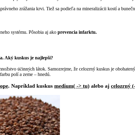
rávneho zrážania krvi. Tiež sa podieľa na mineralizácii kostí a bunečn
vneho systému. Pôsobia aj ako
prevencia infarktu.
ka. Aký kuskus je najlepší?
účinných
 množstvo
látok. Samozrejme, že celozrný kuskus je obohatený
 farbu polí a zeme – hnedú.
hope
. Napríklad kuskus
medium( -> tu)
alebo aj
celozrný (