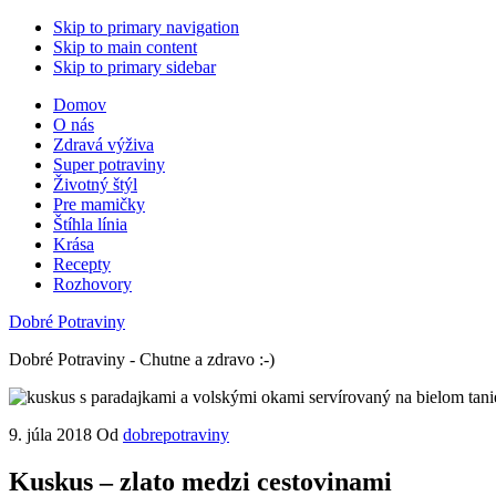
Skip to primary navigation
Skip to main content
Skip to primary sidebar
Domov
O nás
Zdravá výživa
Super potraviny
Životný štýl
Pre mamičky
Štíhla línia
Krása
Recepty
Rozhovory
Dobré Potraviny
Dobré Potraviny - Chutne a zdravo :-)
9. júla 2018
Od
dobrepotraviny
Kuskus – zlato medzi cestovinami