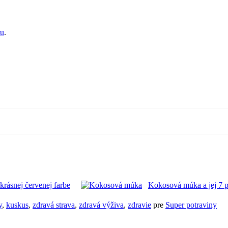
tu
.
krásnej červenej farbe
Kokosová múka a jej 7 p
y
,
kuskus
,
zdravá strava
,
zdravá výživa
,
zdravie
pre
Super potraviny