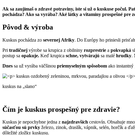
Ak sa zaujímaš o zdravé potraviny, iste si už o kuskuse počul. P
pochádza? Ako sa vyrába? Aké látky a vitamíny prospešné pre 
Pôvod & výroba
Kuskus pochádza zo
severnej Afriky
. Do Európy ho priniesli prisťah
Pri
tradičnej
výrobe sa krupica z obilniny
rozprestrie
a
pokvapká
s
postup sa
opakuje.
Keď krupica
schne, vytvárajú
sa malé
hrudky
.
Dnes
sa už vyrába väčšinou
priemyselným spôsobom
ako instantný 
kuskus na „slano“
Čím je kuskus prospešný pre zdravie?
Kuskus je nepochybne jedna z
najzdravších
cestovín. Obsahuje množ
súčasťou sú
prvky
železo, zinok, draslík, vápnik, selén, horčík a ďa
dôležité zložky kuskusu.