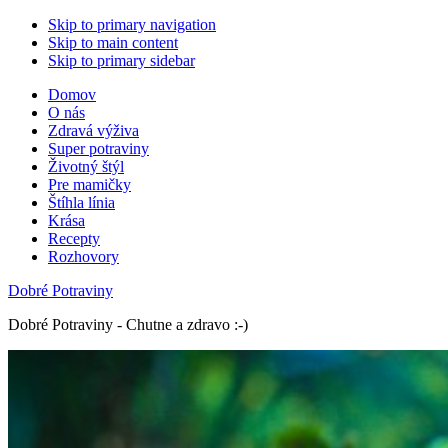
Skip to primary navigation
Skip to main content
Skip to primary sidebar
Domov
O nás
Zdravá výživa
Super potraviny
Životný štýl
Pre mamičky
Štíhla línia
Krása
Recepty
Rozhovory
Dobré Potraviny
Dobré Potraviny - Chutne a zdravo :-)