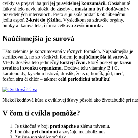
cvikly sa prejaví iba
pri jej pravidelnej konzumácii.
Obsiahnuté
látky si telo nevie uložiť do zásoby a
musia mu byť dodávané
v
pravidelných intervaloch. Preto si ju skús pridať k obľúbenému
jedlu aspoň
2-krát do týždňa.
Výsledkom sú zdravšie orgány,
bunky a tkanivá tela, čím sa celkovo
zvýši imunita.
Naúčinnejšia je surová
Táto zelenina je konzumovaná v rôznych formách. Najznámejšia je
sterilizovaná, no zo všetkých foriem
je najúčinnejšia tá surová.
Vtedy dostáva telo jedinečný
koktejl živín,
ktorý poskytuje
krásu
zvnútra i zvonku organizmu.
Dodáva telu vitamíny B i C,
karotenoidy, kyselinu listovú, draslík, železo, horčík, jód, meď,
fosfor, síru či chlór – takmer
celú periodickú tabuľku!
Niekoľkodňová kúra z cviklovej šťavy pôsobí ako životabudič pri na
V čom ti cvikla pomôže?
Je užitočná v boji
proti zápche
a zlému tráveniu.
Pomáha
pri chudnutí
a zvyšuje metabolizmus.
Znižuje vysoký krvný tlak.