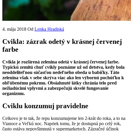
4. mája 2018
Od
Lenka Hradiská
Cvikla: zázrak odetý v krásnej červenej
farbe
Cvikla je rozšírená zelenina odetá v krásnej červenej farbe.
Typickú zemitú chuť cvikly poznáme už od detstva, kedy bola
neoddeliteľnou súčasťou nedeľného obeda u babičky. Táto
zelenina však v sebe skrýva viac ako len výbornú pochúťku k
obľúbenému pokrmu. Obsiahnuté látky chránia telo pred
nežiadúcimi vplyvmi a zabezpečujú skvelé fungovanie
organizmu.
Cviklu konzumuj pravidelne
Celkovo je to tak, že repu konzumujeme len 2-krát do roka, a to na
Vianoce a Veľkú noc. Napriek tomu, že je dostupná po celý rok,
často ostáva nepovšimnutá v supermarketoch. Zázračný účinok