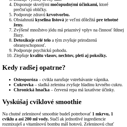
Disponuje skvelými
močopudnými účinkami,
ktoré
prečisťujú obličky.
Podporuje zdravú
krvotvorbu.
Obsiahnutá
kyselina listová
je veľmi dôležitá
pre tehotné
ženy.
Zvýšené množstvo jódu má priaznivý vplyv na činnosť štítnej
žlazy.
Detoxikuje celé telo
a tým zvyšuje prirodzenú
obranyschopnosť.
Podporuje psychickú pohodu.
Zlepšuje
kvalitu vlasov, nechtov, pleti aj pokožky.
Kedy radšej opatrne?
Osteoporóza
– cvikla narušuje vstrebávanie vápnika.
Cukrovka
– sladká zelenina zvyšuje hladinu krvného cukru.
Chronická hnačka
– červená repa má laxatívne účinky.
Vyskúšaj cviklové smoothie
Na chutné zeleninové smoothie budeš potrebovať
1 mkrvu, 1
cviklu a asi 200 ml vody.
Stačí ak jednotlivé ingrediencie
rozmixuješ a vitamínovú bombu máš hotovú. Zeleninovú chuť