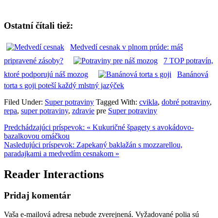
Ostatní čítali tiež:
Medvedí cesnak v plnom prúde: máš
pripravené zásoby?
7 TOP potravín,
ktoré podporujú náš mozog
Banánová
torta s goji poteší každý mlstný jazýček
Filed Under:
Super potraviny
Tagged With:
cvikla
,
dobré potraviny
,
repa
,
super potraviny
,
zdravie
pre
Super potraviny
Predchádzajúci príspevok:
« Kukuričné špagety s avokádovo-
bazalkovou omáčkou
Nasledujúci príspevok:
Zapekaný baklažán s mozzarellou,
paradajkami a medvedím cesnakom »
Reader Interactions
Pridaj komentár
Vaša e-mailová adresa nebude zverejnená.
Vyžadované polia sú