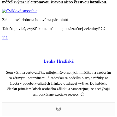
môžeš zvýrazniť
citrónovou šťavou
alebo
čerstvou bazalkou.
Zeleninová dobrota hotová za pár minút
Tak čo povieš, zvýšiš konzumáciu tejto zázračnej zeleniny? 🙂
111
Lenka Hradiská
Som vášnivá cestovateľka, milujem štvornohých miláčikov a zaoberám
sa zdravými potravinami. S radosťou sa podelím o svoje zážitky zo
života v podobe kvalitných článkov o zdravej výžive. Do každého
článku prinášam kúsok osobného zážitku a samozrejme, že nechýbajú
ani odskúšané exotické recepty. 🙂