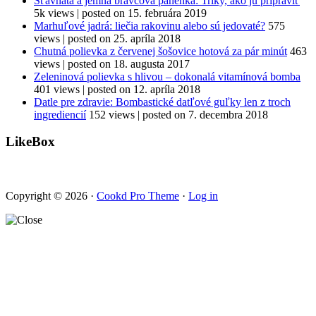
Šťavnatá a jemná bravčová panenka: Triky, ako ju pripraviť
5k views
|
posted on 15. februára 2019
Marhuľové jadrá: liečia rakovinu alebo sú jedovaté?
575
views
|
posted on 25. apríla 2018
Chutná polievka z červenej šošovice hotová za pár minút
463
views
|
posted on 18. augusta 2017
Zeleninová polievka s hlivou – dokonalá vitamínová bomba
401 views
|
posted on 12. apríla 2018
Datle pre zdravie: Bombastické datľové guľky len z troch
ingrediencií
152 views
|
posted on 7. decembra 2018
LikeBox
Copyright © 2026 ·
Cookd Pro Theme
·
Log in