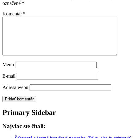
označené
*
Komentár
*
Meno
E-mail
Adresa webu
Primary Sidebar
Najviac ste čítali: