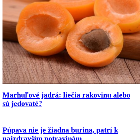
Marhuľové jadrá: liečia rakovinu alebo
sú jedovaté?
Púpava nie je žiadna burina, patrí k
najzdravším potravinám