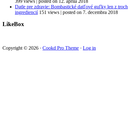
399 views
|
posted on 12. apríla 2018
Datle pre zdravie: Bombastické datľové guľky len z troch
ingrediencií
151 views
|
posted on 7. decembra 2018
LikeBox
Copyright © 2026 ·
Cookd Pro Theme
·
Log in