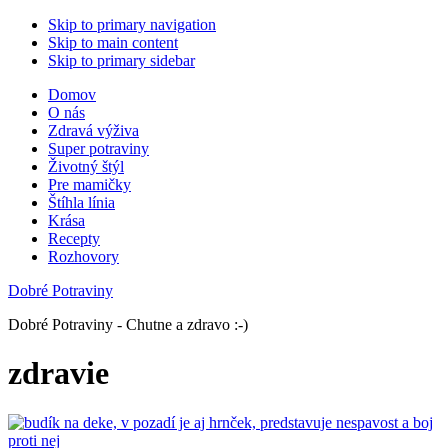
Skip to primary navigation
Skip to main content
Skip to primary sidebar
Domov
O nás
Zdravá výživa
Super potraviny
Životný štýl
Pre mamičky
Štíhla línia
Krása
Recepty
Rozhovory
Dobré Potraviny
Dobré Potraviny - Chutne a zdravo :-)
zdravie