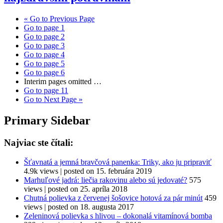
«
Go to
Previous Page
Go to page
1
Go to page
2
Go to page
3
Go to page
4
Go to page
5
Go to page
6
Interim pages omitted
…
Go to page
11
Go to
Next Page »
Primary Sidebar
Najviac ste čítali:
Šťavnatá a jemná bravčová panenka: Triky, ako ju pripraviť
4.9k views
|
posted on 15. februára 2019
Marhuľové jadrá: liečia rakovinu alebo sú jedovaté?
575
views
|
posted on 25. apríla 2018
Chutná polievka z červenej šošovice hotová za pár minút
459
views
|
posted on 18. augusta 2017
Zeleninová polievka s hlivou – dokonalá vitamínová bomba