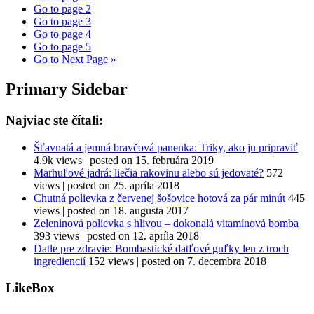
Go to page
2
Go to page
3
Go to page
4
Go to page
5
Go to
Next Page »
Primary Sidebar
Najviac ste čítali:
Šťavnatá a jemná bravčová panenka: Triky, ako ju pripraviť
4.9k views
|
posted on 15. februára 2019
Marhuľové jadrá: liečia rakovinu alebo sú jedovaté?
572
views
|
posted on 25. apríla 2018
Chutná polievka z červenej šošovice hotová za pár minút
445
views
|
posted on 18. augusta 2017
Zeleninová polievka s hlivou – dokonalá vitamínová bomba
393 views
|
posted on 12. apríla 2018
Datle pre zdravie: Bombastické datľové guľky len z troch
ingrediencií
152 views
|
posted on 7. decembra 2018
LikeBox