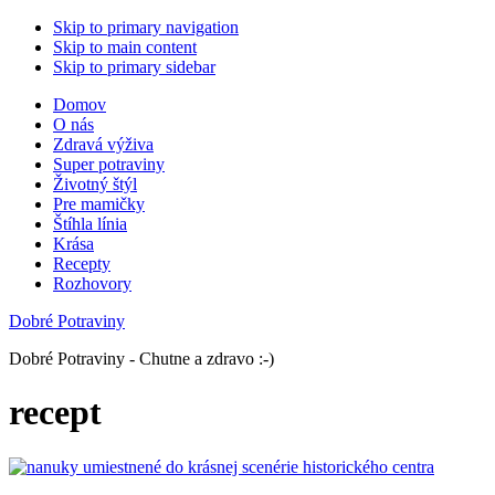
Skip to primary navigation
Skip to main content
Skip to primary sidebar
Domov
O nás
Zdravá výživa
Super potraviny
Životný štýl
Pre mamičky
Štíhla línia
Krása
Recepty
Rozhovory
Dobré Potraviny
Dobré Potraviny - Chutne a zdravo :-)
recept