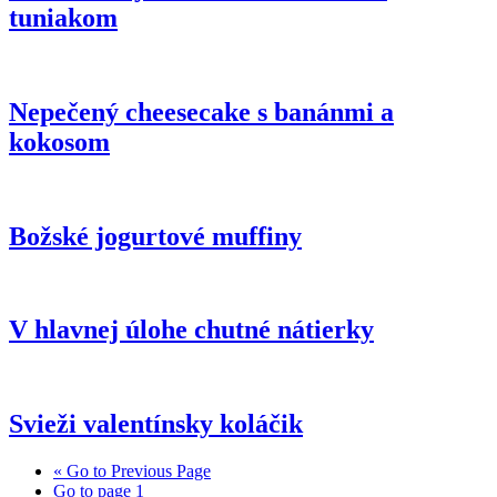
tuniakom
Nepečený cheesecake s banánmi a
kokosom
Božské jogurtové muffiny
V hlavnej úlohe chutné nátierky
Svieži valentínsky koláčik
«
Go to
Previous Page
Go to page
1