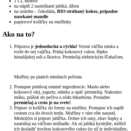
1 ČL škorice
na náplň 2 nastrúhané jablká, džem
na ozdobu – čokoláda,
BIO strúhaný kokos, prípadne
nasekané mandle
papierové košíčky na muffinky
Ako na to?
Príprava je
jednoduchá a rýchla!
Vezmi väčšiu misku a
rozbi do nej vajíčka. Pridaj kokosový cukor, štipku
himalájskej soli a škoricu. Premiešaj elektrickým šľahačom.
Muffiny po piatich minútach pečenia
Postupne pridávaj ostatné ingrediencie. Maslo alebo
kokosový olej, jogurty, mlieko a opäť premiešaj. Nakoniec
múku, prášok do pečiva a sódu bikarbónu. Poriadne
premiešaj a cesto je na svete!
Priprav si košíčky do formy na muffiny. Postupne ich naplň
cestom cca do dvoch tretín. Muffiny v rúre ešte narastú.
Medzitým si priprav jabĺčka. Dobre ich umy, zbav šupky a
nastrúhaj na väčšom strúhadle. Ak sú jablká kyslejšie, môžeš
ich dosladiť trochou kokosového cukru (to už je individuálne,