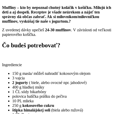
Muffiny – kto by nepoznal chutný koláčik v košíčku. Milujú ich
deti a aj dospelí. Receptov je všade neúrekom a nájsť ten
správny dá občas zabrať. Ak si milovníkom/milovníčkou
muffinov, vyskúšaj tie naše s jogurtom.?
Z uvedenej dávky upečieš
24-30 muffinov
. V závislosti od veľkosti
papierového košíčka.
Čo budeš potrebovať?
Ingrediencie
150 g masla/ môžeš nahradiť kokosovým olejom
3 vajcia
2 jogurty
( biele, alebo ovocné npr. jahodové)
400 g hladkej múky
1 ČL sódy bikarbóny
polovica balíčka prášku do pečiva
10 PL mlieka
250 g
kokosového cukru
štipka himalájskej soli
(biela alebo ružová)