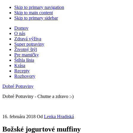
Skip to primary navigation
Skip to main content
Skip to primary sidebar
Domov
O nás
Zdravá výživa
Super potraviny
Životný štýl
Pre mamičky
Štíhla línia
Krása
Recepty
Rozhovory
Dobré Potraviny
Dobré Potraviny - Chutne a zdravo :-)
16. februára 2018
Od
Lenka Hradiská
Božské jogurtové muffiny