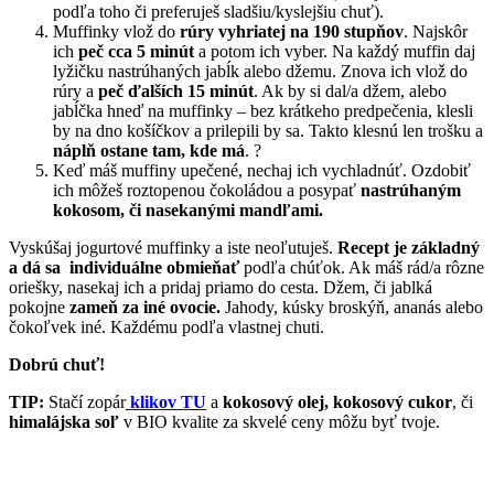
podľa toho či preferuješ sladšiu/kyslejšiu chuť).
Muffinky vlož do
rúry vyhriatej na 190 stupňov
. Najskôr
ich
peč cca 5 minút
a potom ich vyber. Na každý muffin daj
lyžičku nastrúhaných jabĺk alebo džemu. Znova ich vlož do
rúry a
peč ďalších 15 minút
. Ak by si dal/a džem, alebo
jabĺčka hneď na muffinky – bez krátkeho predpečenia, klesli
by na dno košíčkov a prilepili by sa. Takto klesnú len trošku a
náplň ostane tam, kde má
. ?
Keď máš muffiny upečené, nechaj ich vychladnúť. Ozdobiť
ich môžeš roztopenou čokoládou a posypať
nastrúhaným
kokosom, či nasekanými mandľami.
Vyskúšaj jogurtové muffinky a iste neoľutuješ.
Recept je základný
a dá sa individuálne obmieňať
podľa chúťok. Ak máš rád/a rôzne
oriešky, nasekaj ich a pridaj priamo do cesta. Džem, či jablká
pokojne
zameň za iné ovocie.
Jahody, kúsky broskýň, ananás alebo
čokoľvek iné. Každému podľa vlastnej chuti.
Dobrú chuť!
TIP:
Stačí zopár
klikov TU
a
kokosový olej, kokosový cukor
, či
himalájska soľ
v BIO kvalite za skvelé ceny môžu byť tvoje.