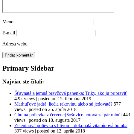
Meno
E-mail
Adresa webu
Primary Sidebar
Najviac ste čítali:
Šťavnatá a jemná bravčová panenka: Triky, ako ju pripraviť
4.9k views
|
posted on 15. februára 2019
Marhuľové jadrá: liečia rakovinu alebo sú jedovaté?
577
views
|
posted on 25. apríla 2018
Chutná polievka z červenej šošovice hotová za pár minút
443
views
|
posted on 18. augusta 2017
Zeleninová polievka s hlivou – dokonalá vitamínová bomba
397 views
|
posted on 12. apríla 2018