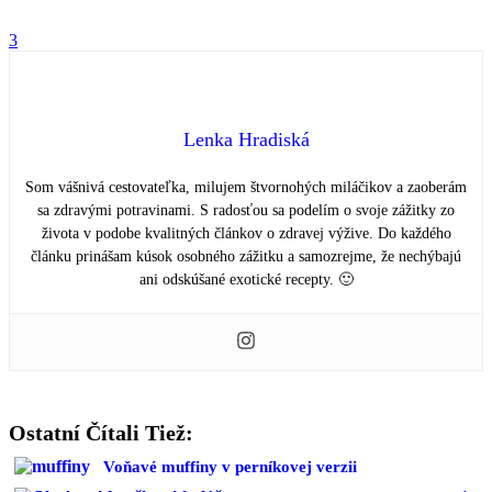
3
Lenka Hradiská
Som vášnivá cestovateľka, milujem štvornohých miláčikov a zaoberám
sa zdravými potravinami. S radosťou sa podelím o svoje zážitky zo
života v podobe kvalitných článkov o zdravej výžive. Do každého
článku prinášam kúsok osobného zážitku a samozrejme, že nechýbajú
ani odskúšané exotické recepty. 🙂
Ostatní Čítali Tiež:
Voňavé muffiny v perníkovej verzii