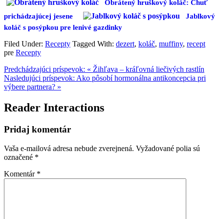
Obrátený hruškový koláč: Chuť
prichádzajúcej jesene
Jablkový
koláč s posýpkou pre lenivé gazdinky
Filed Under:
Recepty
Tagged With:
dezert
,
koláč
,
muffiny
,
recept
pre
Recepty
Predchádzajúci príspevok:
« Žihľava – kráľovná liečivých rastlín
Nasledujúci príspevok:
Ako pôsobí hormonálna antikoncepcia pri
výbere partnera? »
Reader Interactions
Pridaj komentár
Vaša e-mailová adresa nebude zverejnená.
Vyžadované polia sú
označené
*
Komentár
*