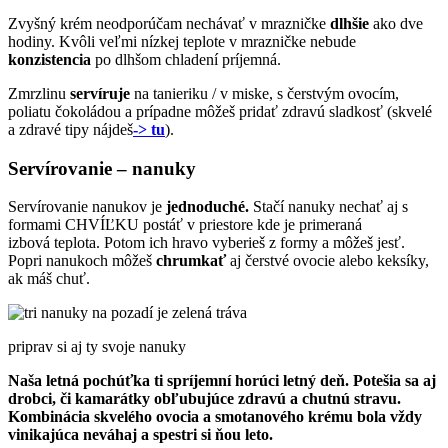
Zvyšný krém neodporúčam nechávať v mrazničke
dlhšie
ako dve
hodiny. Kvôli veľmi nízkej teplote v mrazničke nebude
konzistencia
po dlhšom chladení príjemná.
Zmrzlinu
servíruje
na tanieriku / v miske, s čerstvým ovocím,
poliatu čokoládou a prípadne môžeš pridať zdravú sladkosť (skvelé
a zdravé tipy nájdeš
-> tu
).
Servírovanie – nanuky
Servírovanie nanukov je
jednoduché.
Stačí nanuky nechať aj s
formami CHVÍĽKU postáť v priestore kde je primeraná
izbová teplota. Potom ich hravo vyberieš z formy a môžeš jesť.
Popri nanukoch môžeš
chrumkať
aj čerstvé ovocie alebo keksíky,
ak máš chuť.
priprav si aj ty svoje nanuky
Naša letná pochúťka ti spríjemní horúci letný deň. Potešia sa aj
drobci, či kamarátky obľubujúce zdravú a chutnú stravu.
Kombinácia skvelého ovocia a smotanového krému bola vždy
vinikajúca neváhaj a spestri si ňou leto.