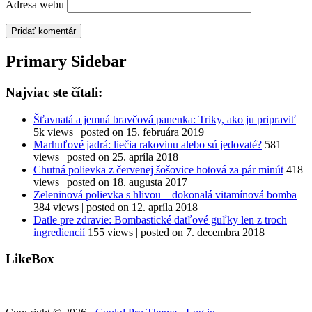
Adresa webu
Primary Sidebar
Najviac ste čítali:
Šťavnatá a jemná bravčová panenka: Triky, ako ju pripraviť
5k views
|
posted on 15. februára 2019
Marhuľové jadrá: liečia rakovinu alebo sú jedovaté?
581
views
|
posted on 25. apríla 2018
Chutná polievka z červenej šošovice hotová za pár minút
418
views
|
posted on 18. augusta 2017
Zeleninová polievka s hlivou – dokonalá vitamínová bomba
384 views
|
posted on 12. apríla 2018
Datle pre zdravie: Bombastické datľové guľky len z troch
ingrediencií
155 views
|
posted on 7. decembra 2018
LikeBox