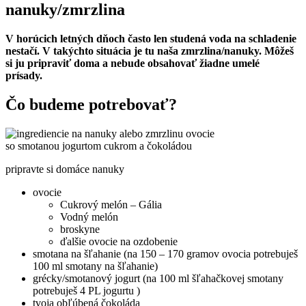
nanuky/zmrzlina
V horúcich letných dňoch často len studená voda na schladenie
nestačí. V takýchto situácia je tu naša zmrzlina/nanuky. Môžeš
si ju pripraviť doma a nebude obsahovať žiadne umelé
prísady.
Čo budeme potrebovať?
pripravte si domáce nanuky
ovocie
Cukrový melón – Gália
Vodný melón
broskyne
ďalšie ovocie na ozdobenie
smotana na šľahanie (na 150 – 170 gramov ovocia potrebuješ
100 ml smotany na šľahanie)
grécky/smotanový jogurt (na 100 ml šľahačkovej smotany
potrebuješ 4 PL jogurtu )
tvoja obľúbená čokoláda