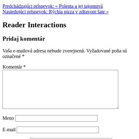
Predchádzajúci príspevok:
« Polenta a jej tajomstvá
Nasledujúci príspevok:
Rýchla pizza v zdravom šate »
Reader Interactions
Pridaj komentár
Vaša e-mailová adresa nebude zverejnená.
Vyžadované polia sú
označené
*
Komentár
*
Meno
E-mail