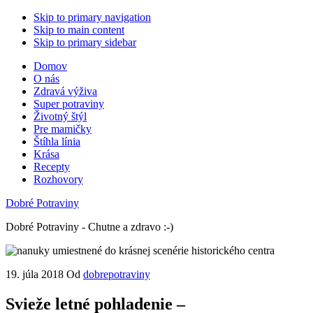
Skip to primary navigation
Skip to main content
Skip to primary sidebar
Domov
O nás
Zdravá výživa
Super potraviny
Životný štýl
Pre mamičky
Štíhla línia
Krása
Recepty
Rozhovory
Dobré Potraviny
Dobré Potraviny - Chutne a zdravo :-)
19. júla 2018
Od
dobrepotraviny
Svieže letné pohladenie –