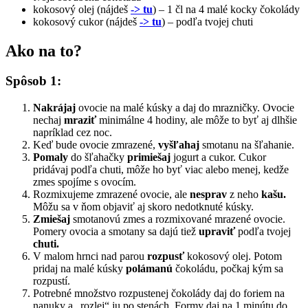
kokosový olej (nájdeš
-> tu
) – 1 čl na 4 malé kocky čokolády
kokosový cukor (nájdeš
-> tu
) – podľa tvojej chuti
Ako na to?
Spôsob 1:
Nakrájaj
ovocie na malé kúsky a daj do mrazničky. Ovocie
nechaj
mraziť
minimálne 4 hodiny, ale môže to byť aj dlhšie
napríklad cez noc.
Keď bude ovocie zmrazené,
vyšľahaj
smotanu na šľahanie.
Pomaly
do šľahačky
primiešaj
jogurt a cukor. Cukor
pridávaj podľa chuti, môže ho byť viac alebo menej, kedže
zmes spojíme s ovocím.
Rozmixujeme zmrazené ovocie, ale
nesprav
z neho
kašu.
Môžu sa v ňom objaviť aj skoro nedotknuté kúsky.
Zmiešaj
smotanovú zmes a rozmixované mrazené ovocie.
Pomery ovocia a smotany sa dajú tiež
upraviť
podľa tvojej
chuti.
V malom hrnci nad parou
rozpusť
kokosový olej. Potom
pridaj na malé kúsky
polámanú
čokoládu, počkaj kým sa
rozpustí.
Potrebné množstvo rozpustenej čokolády daj do foriem na
nanuky a „rozlej“ ju po stenách. Formy daj na 1 minútu do