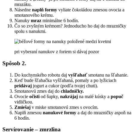
mrazáku.
Násedne
naplň formy
vyliate čokoládou zmesou ovocia a
smotanového krému.
Nanuky
mraz
minimálne 6 hodín.
Čo so zvyšným krémom? Jednoducho ho daj do mrazničky
spolu s nanukmi.
pri vyberaní nanukov z foriem si dávaj pozor
Spôsob 2.
Do kuchynského robotu daj
vyšľahať
smotanu na šľahanie.
Keď bude šľahačka vyšľahaná, pomaly a po lyžiciach
pridávaj
jogurt a cukor (podľa tvojej chuti).
Smotanovú zmes daj do
chladničky.
Ovocie
očisti
od šupky,
nakrájaj
na malé kúsky a
popuč
vidličkou.
Zmiešaj
v miske smotanovú zmes s ovocím.
Naplň zmesou
nanukové formy
a daj do mrazničky aspoň na
6 hodín.
Servírovanie – zmrzlina