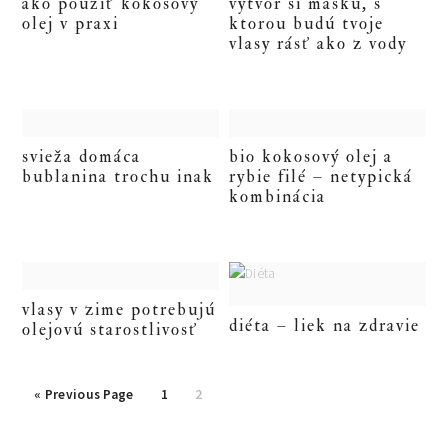
ako použiť kokosový
vytvor si masku, s
olej v praxi
ktorou budú tvoje
vlasy rásť ako z vody
svieža domáca
bio kokosový olej a
bublanina trochu inak
rybie filé – netypická
kombinácia
vlasy v zime potrebujú
diéta – liek na zdravie
olejovú starostlivosť
«
Go
Previous Page
Go
1
Go
2
to
to
to
page
page