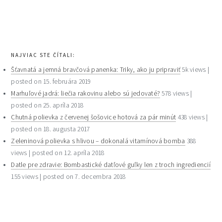
primary
sidebar
NAJVIAC STE ČÍTALI:
Šťavnatá a jemná bravčová panenka: Triky, ako ju pripraviť
5k views
|
posted on 15. februára 2019
Marhuľové jadrá: liečia rakovinu alebo sú jedovaté?
578 views
|
posted on 25. apríla 2018
Chutná polievka z červenej šošovice hotová za pár minút
438 views
|
posted on 18. augusta 2017
Zeleninová polievka s hlivou – dokonalá vitamínová bomba
388
views
|
posted on 12. apríla 2018
Datle pre zdravie: Bombastické datľové guľky len z troch ingrediencií
155 views
|
posted on 7. decembra 2018