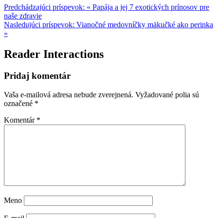
Predchádzajúci príspevok:
« Papája a jej 7 exotických prínosov pre
naše zdravie
Nasledujúci príspevok:
Vianočné medovníčky mäkučké ako perinka
»
Reader Interactions
Pridaj komentár
Vaša e-mailová adresa nebude zverejnená.
Vyžadované polia sú
označené
*
Komentár
*
Meno