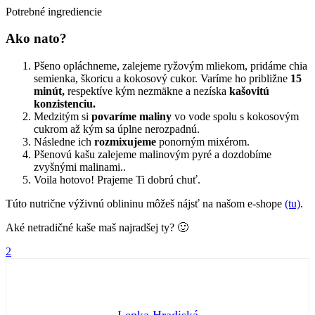
Potrebné ingrediencie
Ako nato?
Pšeno opláchneme, zalejeme ryžovým mliekom, pridáme chia
semienka, škoricu a kokosový cukor. Varíme ho približne
15
minút,
respektíve kým nezmäkne a nezíska
kašovitú
konzistenciu.
Medzitým si
povaríme maliny
vo vode spolu s kokosovým
cukrom až kým sa úplne nerozpadnú.
Následne ich
rozmixujeme
ponorným mixérom.
Pšenovú kašu zalejeme malinovým pyré a dozdobíme
zvyšnými malinami..
Voila hotovo! Prajeme Ti dobrú chuť.
Túto nutrične výživnú oblininu môžeš nájsť na našom e-shope
(tu)
.
Aké netradičné kaše maš najradšej ty? 🙂
2