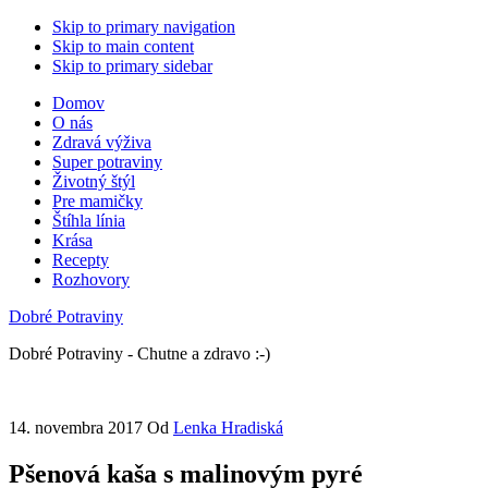
Skip to primary navigation
Skip to main content
Skip to primary sidebar
Domov
O nás
Zdravá výživa
Super potraviny
Životný štýl
Pre mamičky
Štíhla línia
Krása
Recepty
Rozhovory
Dobré Potraviny
Dobré Potraviny - Chutne a zdravo :-)
14. novembra 2017
Od
Lenka Hradiská
Pšenová kaša s malinovým pyré