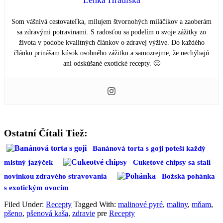
Lenka Hradiská
Som vášnivá cestovateľka, milujem štvornohých miláčikov a zaoberám
sa zdravými potravinami. S radosťou sa podelím o svoje zážitky zo
života v podobe kvalitných článkov o zdravej výžive. Do každého
článku prinášam kúsok osobného zážitku a samozrejme, že nechýbajú
ani odskúšané exotické recepty. 🙂
Ostatní Čítali Tiež:
Banánová torta s goji poteší každý
mlstný jazýček
Cuketové chipsy sa stali
novinkou zdravého stravovania
Božská pohánka
s exotickým ovocím
Filed Under:
Recepty
Tagged With:
malinové pyré
,
maliny
,
mňam
,
pšeno
,
pšenová kaša
,
zdravie
pre
Recepty