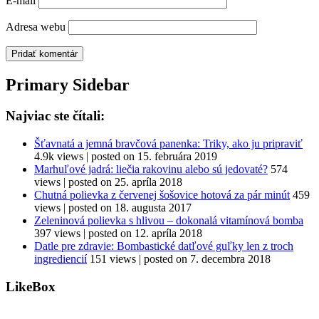
E-mail
Adresa webu
Primary Sidebar
Najviac ste čítali:
Šťavnatá a jemná bravčová panenka: Triky, ako ju pripraviť
4.9k views
|
posted on 15. februára 2019
Marhuľové jadrá: liečia rakovinu alebo sú jedovaté?
574
views
|
posted on 25. apríla 2018
Chutná polievka z červenej šošovice hotová za pár minút
459
views
|
posted on 18. augusta 2017
Zeleninová polievka s hlivou – dokonalá vitamínová bomba
397 views
|
posted on 12. apríla 2018
Datle pre zdravie: Bombastické datľové guľky len z troch
ingrediencií
151 views
|
posted on 7. decembra 2018
LikeBox