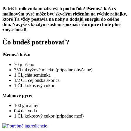
Patríš k milovníkom zdravých pochúťok? Pšenová kaša s
malinovým pyré môže byť skvelým riešením na rýchle raňajky,
ktoré Ťa vždy postavia na nohy a dodajú energiu do celého
dňa.
Navyše s každým sústom spoznáš očarujúce chute plné
zmyselnosti!
Čo budeš potrebovať?
Pšenová kaša:
70 g pšeno
350 ml ryžové mlieko (prípadne obyčajné)
1 ČL chia semienka
1/2 ČL cejlónska škorica
1 ČL kokosový cukor
Malinové pyré:
100 g maliny
0,4 dcl voda
1 ČL kokosový cukor (prípadne med)