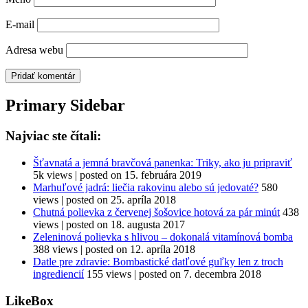
E-mail
Adresa webu
Primary Sidebar
Najviac ste čítali:
Šťavnatá a jemná bravčová panenka: Triky, ako ju pripraviť
5k views
|
posted on 15. februára 2019
Marhuľové jadrá: liečia rakovinu alebo sú jedovaté?
580
views
|
posted on 25. apríla 2018
Chutná polievka z červenej šošovice hotová za pár minút
438
views
|
posted on 18. augusta 2017
Zeleninová polievka s hlivou – dokonalá vitamínová bomba
388 views
|
posted on 12. apríla 2018
Datle pre zdravie: Bombastické datľové guľky len z troch
ingrediencií
155 views
|
posted on 7. decembra 2018
LikeBox