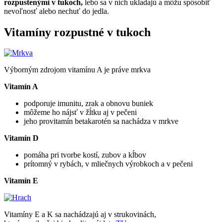
rozpustenými v tukoch,
lebo sa v nich ukladajú a môžu spôsobiť
nevoľnosť alebo nechuť do jedla.
Vitamíny rozpustné v tukoch
Výborným zdrojom vitamínu A je práve mrkva
Vitamín A
podporuje imunitu, zrak a obnovu buniek
môžeme ho nájsť v žĺtku aj v pečeni
jeho provitamín betakarotén sa nachádza v mrkve
Vitamín D
pomáha pri tvorbe kostí, zubov a kĺbov
prítomný v rybách, v mliečnych výrobkoch a v pečeni
Vitamín E
Vitamíny E a K sa nachádzajú aj v strukovinách,