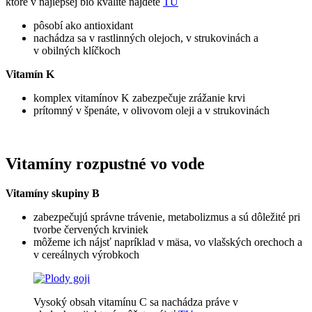
ktoré v najlepšej bio kvalite nájdete
TU
pôsobí ako antioxidant
nachádza sa v rastlinných olejoch, v strukovinách a
v obilných klíčkoch
Vitamín K
komplex vitamínov K zabezpečuje zrážanie krvi
prítomný v špenáte, v olivovom oleji a v strukovinách
Vitamíny rozpustné vo vode
Vitamíny skupiny B
zabezpečujú správne trávenie, metabolizmus a sú dôležité pri
tvorbe červených krviniek
môžeme ich nájsť napríklad v mäsa, vo vlašských orechoch a
v cereálnych výrobkoch
Vysoký obsah vitamínu C sa nachádza práve v