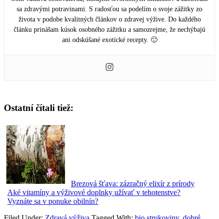
sa zdravými potravinami. S radosťou sa podelím o svoje zážitky zo
života v podobe kvalitných článkov o zdravej výžive. Do každého
článku prinášam kúsok osobného zážitku a samozrejme, že nechýbajú
ani odskúšané exotické recepty. 🙂
Ostatní čítali tiež:
Brezová šťava: zázračný elixír z prírody
Aké vitamíny a výživové doplnky užívať v tehotenstve?
Vyznáte sa v ponuke obilnín?
Filed Under:
Zdravá výživa
Tagged With:
bio strukoviny
,
dobré