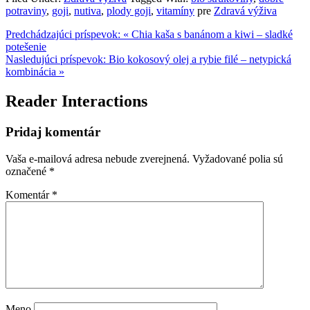
potraviny
,
goji
,
nutiva
,
plody goji
,
vitamíny
pre
Zdravá výživa
Predchádzajúci príspevok:
« Chia kaša s banánom a kiwi – sladké
potešenie
Nasledujúci príspevok:
Bio kokosový olej a rybie filé – netypická
kombinácia »
Reader Interactions
Pridaj komentár
Vaša e-mailová adresa nebude zverejnená.
Vyžadované polia sú
označené
*
Komentár
*
Meno