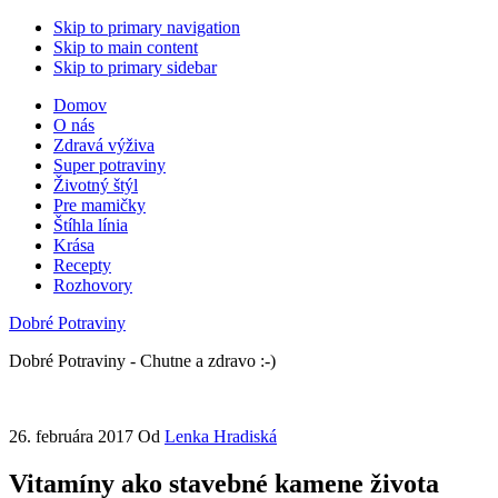
Skip to primary navigation
Skip to main content
Skip to primary sidebar
Domov
O nás
Zdravá výživa
Super potraviny
Životný štýl
Pre mamičky
Štíhla línia
Krása
Recepty
Rozhovory
Dobré Potraviny
Dobré Potraviny - Chutne a zdravo :-)
26. februára 2017
Od
Lenka Hradiská
Vitamíny ako stavebné kamene života