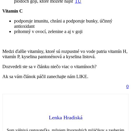
plodoch goji, ktoré môžete nájsť
TU
Vitamín C
podporuje imunitu, chráni a podporuje bunky, účinný
antioxidant
prítomný v ovocí, zelenine a aj v goji
Medzi ďalšie vitamíny, ktoré sú rozpustné vo vode patria vitamín H,
vitamín P, kyselina pantonénová a kyselina listová.
Dozvedeli ste sa v článku niečo viac o vitamínoch?
Ak sa vám článok páčil zanechajte nám LIKE.
0
Lenka Hradiská
Som vášnivá cestovateľka, milujem štvornohých miláčikov a zaoberám