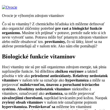
Ovocie je výborným zdrojom vitamínov
Čo sú to vitamíny? Z chemického hľadiska ich môžeme definovať
ako organické zlúčeniny potrebné
pre rast a biologické funkcie
organizmu.
Musíme ich prijímať v potrave, pretože naše telo si ich
nevie vytvoriť samo. Potrava môže byť priamym zdrojom vitamínov
alebo môže obsahovať tzn.
provitamíny,
čo sú látky, ktoré sa na
aktívne premieňajú až v našom tele. Ako nám ešte pomáhajú?
Biologické funkcie vitamínov
Hoci vitamíny nie sú pre náš organizmus zdrojom energie, tak plnia
najrôznejšie funkcie. Sú dôležitou
zložkou enzýmov
a taktiež
pôsobia v tele ako
prirodzené antioxidanty.
Relatívny nedostatok
vitamínov
v našom tele sa označuje ako
hypovitamóza
a môže sa
prejavovať
málokrvnoťou, únavou a poruchami tráviaceho
systému.
Absolútny nedostatok vitamínov
niektorého z
vitamínov, označovaný ako
avitamóza,
sa môže prejavovať
závažnejšími chorobami,
napríklad krvácaním pod kožou. Naopak
zvyšený obsah vitamínov
v našom tele označujeme pojmom
hypervitamóza. Predávkovať sa
môžeme len vitamínmi