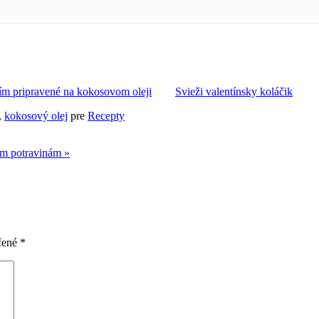
ím pripravené na kokosovom oleji
Svieži valentínsky koláčik
,
kokosový olej
pre
Recepty
ším potravinám »
čené
*