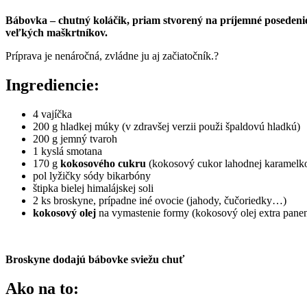
Bábovka – chutný koláčik, priam stvorený na príjemné posedenie 
veľkých maškrtníkov.
Príprava je nenáročná, zvládne ju aj začiatočník.?
Ingrediencie:
4 vajíčka
200 g hladkej múky (v zdravšej verzii použi špaldovú hladkú)
200 g jemný tvaroh
1 kyslá smotana
170 g
kokosového cukru
(kokosový cukor lahodnej karamelko
pol lyžičky sódy bikarbóny
štipka bielej himalájskej soli
2 ks broskyne, prípadne iné ovocie (jahody, čučoriedky…)
kokosový olej
na vymastenie formy (kokosový olej extra panen
Broskyne dodajú bábovke sviežu chuť
Ako na to: