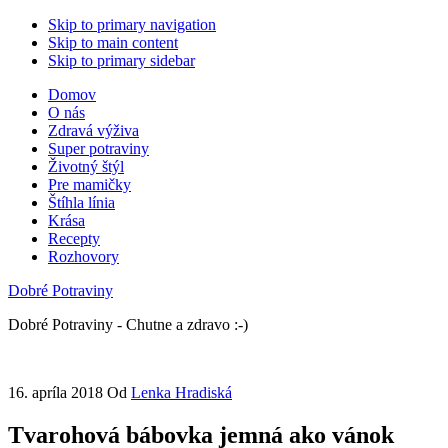
Skip to primary navigation
Skip to main content
Skip to primary sidebar
Domov
O nás
Zdravá výživa
Super potraviny
Životný štýl
Pre mamičky
Štíhla línia
Krása
Recepty
Rozhovory
Dobré Potraviny
Dobré Potraviny - Chutne a zdravo :-)
16. apríla 2018
Od
Lenka Hradiská
Tvarohová bábovka jemná ako vánok