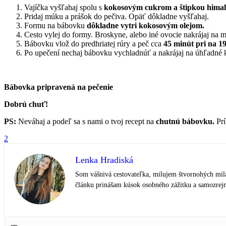
Vajíčka vyšľahaj spolu s
kokosovým cukrom a štipkou himaláj
Pridaj múku a prášok do pečiva. Opäť dôkladne vyšľahaj.
Formu na bábovku
dôkladne vytri kokosovým olejom.
Cesto vylej do formy. Broskyne, alebo iné ovocie nakrájaj na m
Bábovku vlož do predhriatej rúry a peč cca
45 minút pri na 1
Po upečení nechaj bábovku vychladnúť a nakrájaj na úhľadné 
Bábovka pripravená na pečenie
Dobrú chuť!
PS:
Neváhaj a podeľ sa s nami o tvoj recept na
chutnú bábovku.
Pr
2
Lenka Hradiská
Som vášnivá cestovateľka, milujem štvornohých milá
článku prinášam kúsok osobného zážitku a samozrejm