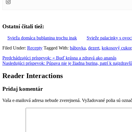
Ostatní čítali tiež:
Svieža domáca bublanina trochu inak
Svieže palacinky s ovoc
Filed Under:
Recepty
Tagged With:
bábovka
,
dezert
,
kokosový cukor
Predchádzajúci príspevok:
« Buď krásna a zdravá ako ananás
Nasledujúci príspevok:
Púpava nie je žiadna burina, patrí k najzdrav
Reader Interactions
Pridaj komentár
Vaša e-mailová adresa nebude zverejnená.
Vyžadované polia sú ozna