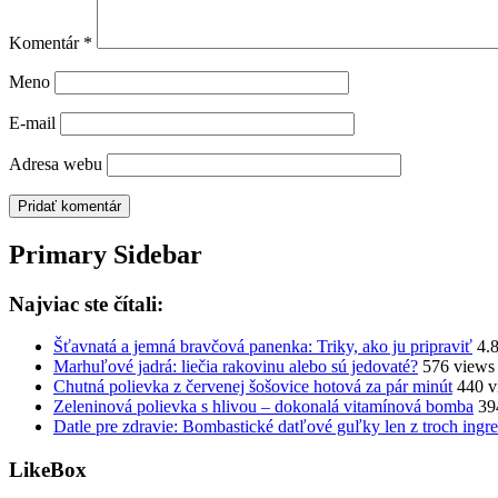
Komentár
*
Meno
E-mail
Adresa webu
Primary Sidebar
Najviac ste čítali:
Šťavnatá a jemná bravčová panenka: Triky, ako ju pripraviť
4.
Marhuľové jadrá: liečia rakovinu alebo sú jedovaté?
576 views
Chutná polievka z červenej šošovice hotová za pár minút
440 v
Zeleninová polievka s hlivou – dokonalá vitamínová bomba
39
Datle pre zdravie: Bombastické datľové guľky len z troch ingre
LikeBox