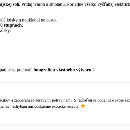
skej soli.
Pridaj tvaroh a smotanu. Poriadne všetko vyšľahaj elektri
alé kúsky a naukladaj na cesto.
90 stupňoch
.
kúsky.
ípadne sa pochváľ
fotografiou vlastného výtvoru
.?
čikov a zaoberám sa zdravými potravinami. S radosťou sa podelím o svoje záž
e, že nechýbajú ani odskúšané exotické recepty.