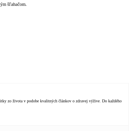
ckým šľahačom.
itky zo života v podobe kvalitných článkov o zdravej výžive. Do každého