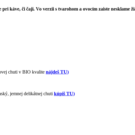
pri káve, či čaji. Vo verzii s tvarohom a ovocím zaiste nesklame ž
vej chuti v BIO kvalite
nájdeš TU)
ský, jemnej delikátnej chuti
kúpiš TU)