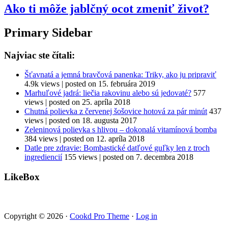
Ako ti môže jablčný ocot zmeniť život?
Primary Sidebar
Najviac ste čítali:
Šťavnatá a jemná bravčová panenka: Triky, ako ju pripraviť
4.9k views
|
posted on 15. februára 2019
Marhuľové jadrá: liečia rakovinu alebo sú jedovaté?
577
views
|
posted on 25. apríla 2018
Chutná polievka z červenej šošovice hotová za pár minút
437
views
|
posted on 18. augusta 2017
Zeleninová polievka s hlivou – dokonalá vitamínová bomba
384 views
|
posted on 12. apríla 2018
Datle pre zdravie: Bombastické datľové guľky len z troch
ingrediencií
155 views
|
posted on 7. decembra 2018
LikeBox
Copyright © 2026 ·
Cookd Pro Theme
·
Log in