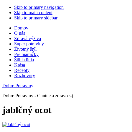
Skip to primary navigation
Skip to main content
Skip to primary sidebar
Domov
O nás
Zdravá výživa
Super potraviny
Životný štýl
Pre mamičky
Štíhla línia
Krása
Recepty
Rozhovory
Dobré Potraviny
Dobré Potraviny - Chutne a zdravo :-)
jablčný ocot