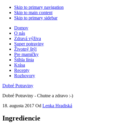
Skip to primary navigation
Skip to main content
Skip to primary sidebar
Domov
O nás
Zdravá výživa
Super potraviny
Životný štýl
Pre mamičky
Štíhla línia
Krása
Recepty
Rozhovory
Dobré Potraviny
Dobré Potraviny - Chutne a zdravo :-)
18. augusta 2017
Od
Lenka Hradiská
Ingrediencie