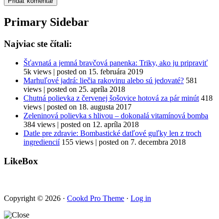
Primary Sidebar
Najviac ste čítali:
Šťavnatá a jemná bravčová panenka: Triky, ako ju pripraviť
5k views
|
posted on 15. februára 2019
Marhuľové jadrá: liečia rakovinu alebo sú jedovaté?
581
views
|
posted on 25. apríla 2018
Chutná polievka z červenej šošovice hotová za pár minút
418
views
|
posted on 18. augusta 2017
Zeleninová polievka s hlivou – dokonalá vitamínová bomba
384 views
|
posted on 12. apríla 2018
Datle pre zdravie: Bombastické datľové guľky len z troch
ingrediencií
155 views
|
posted on 7. decembra 2018
LikeBox
Copyright © 2026 ·
Cookd Pro Theme
·
Log in