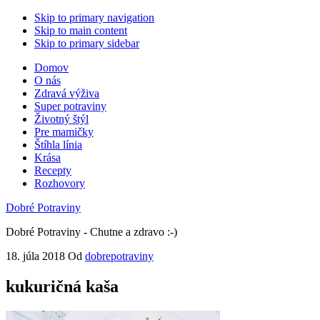
Skip to primary navigation
Skip to main content
Skip to primary sidebar
Domov
O nás
Zdravá výživa
Super potraviny
Životný štýl
Pre mamičky
Štíhla línia
Krása
Recepty
Rozhovory
Dobré Potraviny
Dobré Potraviny - Chutne a zdravo :-)
18. júla 2018
Od
dobrepotraviny
kukuričná kaša