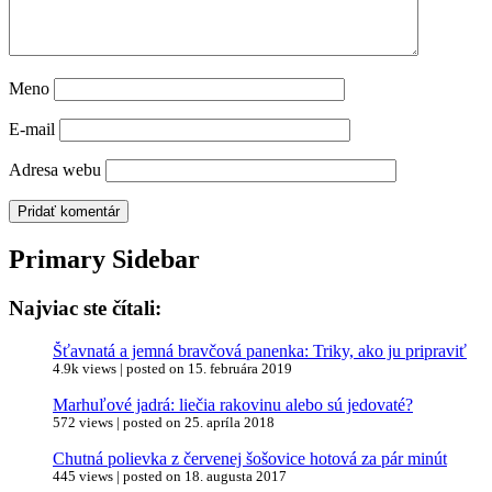
Meno
E-mail
Adresa webu
Primary Sidebar
Najviac ste čítali:
Šťavnatá a jemná bravčová panenka: Triky, ako ju pripraviť
4.9k views
|
posted on 15. februára 2019
Marhuľové jadrá: liečia rakovinu alebo sú jedovaté?
572 views
|
posted on 25. apríla 2018
Chutná polievka z červenej šošovice hotová za pár minút
445 views
|
posted on 18. augusta 2017