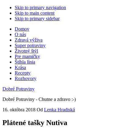
Skip to primary navigation
Skip to main content
Skip to primary sidebar
Domov
O nás
Zdravá výživa
Super potraviny
Životný štýl
Pre mamičky
Štíhla línia
Krása
Recepty
Rozhovory
Dobré Potraviny
Dobré Potraviny - Chutne a zdravo :-)
16. októbra 2018
Od
Lenka Hradiská
Plátené tašky Nutiva