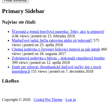
Primary Sidebar
Najviac ste čítali:
Šťavnatá a jemná bravčová panenka: Triky, ako ju pripraviť
4.9k views
|
posted on 15. februára 2019
Marhuľové jadrá: liečia rakovinu alebo sú jedovaté?
575
views
|
posted on 25. apríla 2018
Chutná polievka z červenej šošovice hotová za pár minút
460
views
|
posted on 18. augusta 2017
Zeleninová polievka s hlivou – dokonalá vitamínová bomba
399 views
|
posted on 12. apríla 2018
Datle pre zdravie: Bombastické datľové guľky len z troch
ingrediencií
151 views
|
posted on 7. decembra 2018
LikeBox
Copyright © 2026 ·
Cookd Pro Theme
·
Log in