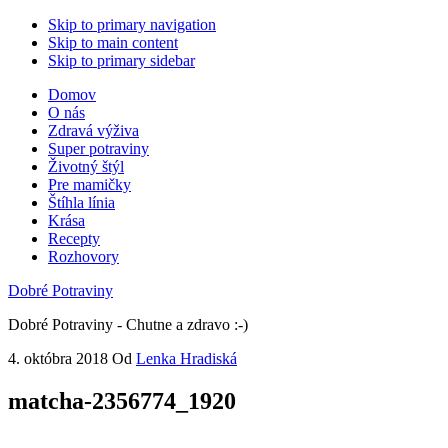
Skip to primary navigation
Skip to main content
Skip to primary sidebar
Domov
O nás
Zdravá výživa
Super potraviny
Životný štýl
Pre mamičky
Štíhla línia
Krása
Recepty
Rozhovory
Dobré Potraviny
Dobré Potraviny - Chutne a zdravo :-)
4. októbra 2018
Od
Lenka Hradiská
matcha-2356774_1920