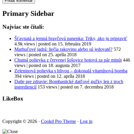
Primary Sidebar
Najviac ste čítali:
Šťavnatá a jemná bravčová panenka: Triky, ako ju pripraviť
4.9k views
|
posted on 15. februára 2019
Marhuľové jadrá: liečia rakovinu alebo sú jedovaté?
572
views
|
posted on 25. apríla 2018
Chutná polievka z červenej šošovice hotová za pár minút
446
views
|
posted on 18. augusta 2017
Zeleninová polievka s hlivou – dokonalá vitamínová bomba
394 views
|
posted on 12. apríla 2018
Datle pre zdravie: Bombastické datľové guľky len z troch
ingrediencií
153 views
|
posted on 7. decembra 2018
LikeBox
Copyright © 2026 ·
Cookd Pro Theme
·
Log in