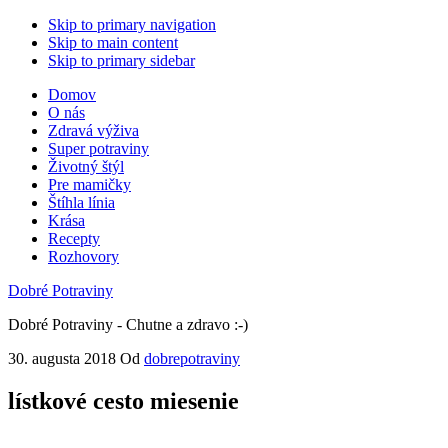
Skip to primary navigation
Skip to main content
Skip to primary sidebar
Domov
O nás
Zdravá výživa
Super potraviny
Životný štýl
Pre mamičky
Štíhla línia
Krása
Recepty
Rozhovory
Dobré Potraviny
Dobré Potraviny - Chutne a zdravo :-)
30. augusta 2018
Od
dobrepotraviny
lístkové cesto miesenie