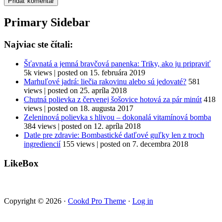
Primary Sidebar
Najviac ste čítali:
Šťavnatá a jemná bravčová panenka: Triky, ako ju pripraviť
5k views
|
posted on 15. februára 2019
Marhuľové jadrá: liečia rakovinu alebo sú jedovaté?
581
views
|
posted on 25. apríla 2018
Chutná polievka z červenej šošovice hotová za pár minút
418
views
|
posted on 18. augusta 2017
Zeleninová polievka s hlivou – dokonalá vitamínová bomba
384 views
|
posted on 12. apríla 2018
Datle pre zdravie: Bombastické datľové guľky len z troch
ingrediencií
155 views
|
posted on 7. decembra 2018
LikeBox
Copyright © 2026 ·
Cookd Pro Theme
·
Log in