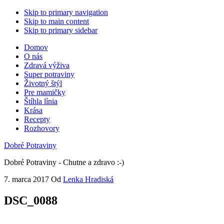
Skip to primary navigation
Skip to main content
Skip to primary sidebar
Domov
O nás
Zdravá výživa
Super potraviny
Životný štýl
Pre mamičky
Štíhla línia
Krása
Recepty
Rozhovory
Dobré Potraviny
Dobré Potraviny - Chutne a zdravo :-)
7. marca 2017
Od
Lenka Hradiská
DSC_0088