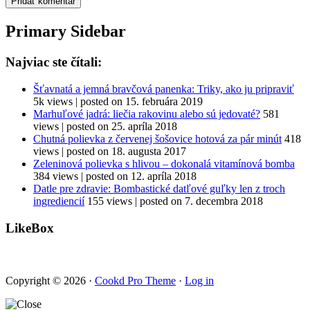
Primary Sidebar
Najviac ste čítali:
Šťavnatá a jemná bravčová panenka: Triky, ako ju pripraviť
5k views
|
posted on 15. februára 2019
Marhuľové jadrá: liečia rakovinu alebo sú jedovaté?
581
views
|
posted on 25. apríla 2018
Chutná polievka z červenej šošovice hotová za pár minút
418
views
|
posted on 18. augusta 2017
Zeleninová polievka s hlivou – dokonalá vitamínová bomba
384 views
|
posted on 12. apríla 2018
Datle pre zdravie: Bombastické datľové guľky len z troch
ingrediencií
155 views
|
posted on 7. decembra 2018
LikeBox
Copyright © 2026 ·
Cookd Pro Theme
·
Log in