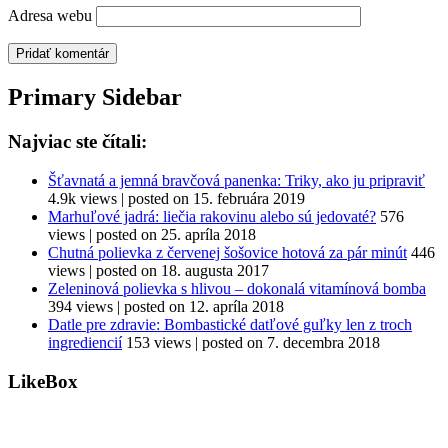
Adresa webu
Primary Sidebar
Najviac ste čítali:
Šťavnatá a jemná bravčová panenka: Triky, ako ju pripraviť
4.9k views
|
posted on 15. februára 2019
Marhuľové jadrá: liečia rakovinu alebo sú jedovaté?
576
views
|
posted on 25. apríla 2018
Chutná polievka z červenej šošovice hotová za pár minút
446
views
|
posted on 18. augusta 2017
Zeleninová polievka s hlivou – dokonalá vitamínová bomba
394 views
|
posted on 12. apríla 2018
Datle pre zdravie: Bombastické datľové guľky len z troch
ingrediencií
153 views
|
posted on 7. decembra 2018
LikeBox