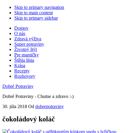
Skip to primary navigation
Skip to main content
Skip to primary sidebar
Domov
O nás
Zdravá výživa
Super potraviny
Životný štýl
Pre mamičky
Štíhla línia
Krása
Recepty
Rozhovory
Dobré Potraviny
Dobré Potraviny - Chutne a zdravo :-)
30. júla 2018
Od
dobrepotraviny
čokoládový koláč