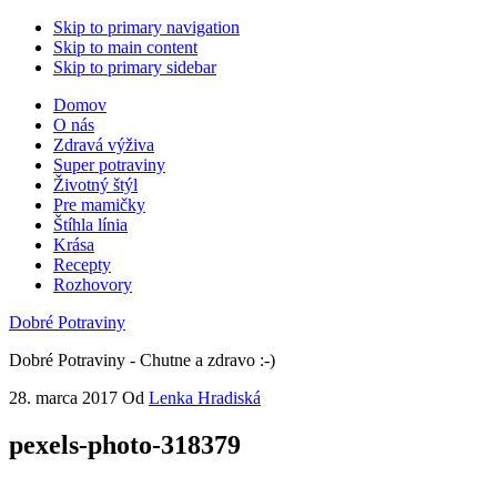
Skip to primary navigation
Skip to main content
Skip to primary sidebar
Domov
O nás
Zdravá výživa
Super potraviny
Životný štýl
Pre mamičky
Štíhla línia
Krása
Recepty
Rozhovory
Dobré Potraviny
Dobré Potraviny - Chutne a zdravo :-)
28. marca 2017
Od
Lenka Hradiská
pexels-photo-318379