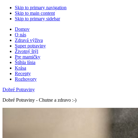
Skip to primary navigation
Skip to main content
Skip to primary sidebar
Domov
O nás
Zdravá výživa
Super potraviny
Životný štýl
Pre mamičky
Štíhla línia
Krása
Recepty
Rozhovory
Dobré Potraviny
Dobré Potraviny - Chutne a zdravo :-)