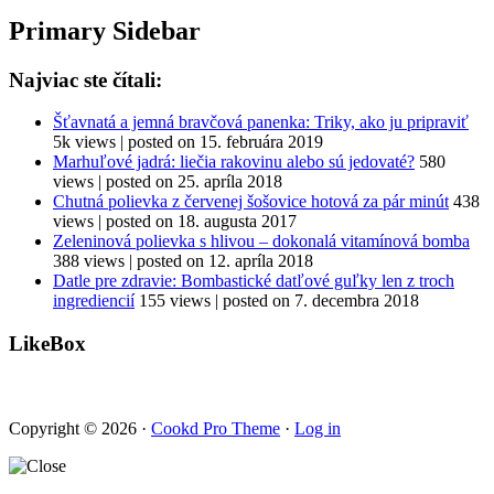
Primary Sidebar
Najviac ste čítali:
Šťavnatá a jemná bravčová panenka: Triky, ako ju pripraviť
5k views
|
posted on 15. februára 2019
Marhuľové jadrá: liečia rakovinu alebo sú jedovaté?
580
views
|
posted on 25. apríla 2018
Chutná polievka z červenej šošovice hotová za pár minút
438
views
|
posted on 18. augusta 2017
Zeleninová polievka s hlivou – dokonalá vitamínová bomba
388 views
|
posted on 12. apríla 2018
Datle pre zdravie: Bombastické datľové guľky len z troch
ingrediencií
155 views
|
posted on 7. decembra 2018
LikeBox
Copyright © 2026 ·
Cookd Pro Theme
·
Log in