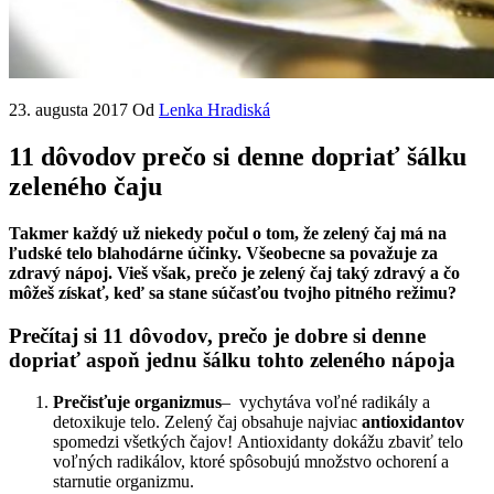
23. augusta 2017
Od
Lenka Hradiská
11 dôvodov prečo si denne dopriať šálku
zeleného čaju
Takmer každý už niekedy počul o tom, že zelený čaj má na
ľudské telo blahodárne účinky. Všeobecne sa považuje za
zdravý nápoj. Vieš však, prečo je zelený čaj taký zdravý a čo
môžeš získať, keď sa stane súčasťou tvojho pitného režimu?
Prečítaj si 11 dôvodov, prečo je dobre si denne
dopriať aspoň jednu šálku tohto zeleného nápoja
Prečisťuje organizmus
– vychytáva voľné radikály a
detoxikuje telo. Zelený čaj obsahuje najviac
antioxidantov
spomedzi všetkých čajov! Antioxidanty dokážu zbaviť telo
voľných radikálov, ktoré spôsobujú množstvo ochorení a
starnutie organizmu.