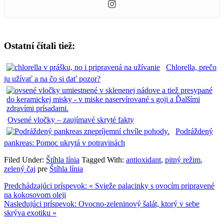
Ostatní čítali tiež:
Chlorella, prečo
ju užívať a na čo si dať pozor?
Ovsené vločky – zaujímavé skryté fakty
Podráždený
pankreas: Pomoc ukrytá v potravinách
Filed Under:
Štíhla línia
Tagged With:
antioxidant
,
pitný režim
,
zelený čaj
pre
Štíhla línia
Predchádzajúci príspevok:
« Svieže palacinky s ovocím pripravené
na kokosovom oleji
Nasledujúci príspevok:
Ovocno-zeleninový šalát, ktorý v sebe
skrýva exotiku »