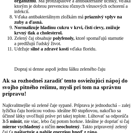
organizmu
. Má protizápalové a antibakteriálne účinky, vďaka
ktorým je dobrou prevenciou rôznych vírusových ochorení a
infekcií.
Vďaka antibakteriálnym zložkám má
priaznivý vplyv na
zuby a ďasná.
Normalizuje hladinu cukru v krvi, čistí cievy, znižuje
krvný tlak a cholesterol.
Zelený čaj obsahuje
polyfenoly,
ktoré spomaľujú starnutie
a predlžujú ľudský život.
Udržuje
silné a zdravé kosti
vďaka floridu.
Dopraj si denne aspoň jednu šálku zeleného čaju
Ak sa rozhodneš zaradiť tento osviežujúci nápoj do
svojho pitného režimu, mysli pri tom na správnu
prípravu!
Najkvalitnejšie sú zelené čaje sypané. Príprava je jednoduchá – zalej
lyžičku čaju horúcou vodou- ideálne 80 stupňovou, nakoľko sa
účinné látky uvoľňujú práve pri takej teplote. Lúhovať sa odporúča
3-5 minút
, nie viac, lebo čaj potom horkne. Ideálne je dopriať
si čaj
mierne vychladený
a ničím
neochutený
. Takto pripravený zelený
čaj ťa
naštartuje a nabije energiou hneď z rána.