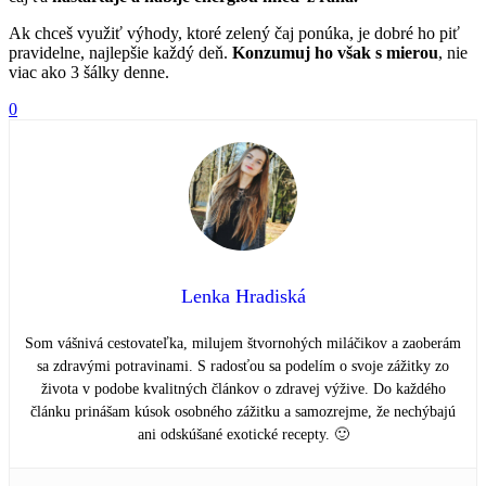
Ak chceš využiť výhody, ktoré zelený čaj ponúka, je dobré ho piť
pravidelne, najlepšie každý deň.
Konzumuj ho však s mierou
, nie
viac ako 3 šálky denne.
0
Lenka Hradiská
Som vášnivá cestovateľka, milujem štvornohých miláčikov a zaoberám
sa zdravými potravinami. S radosťou sa podelím o svoje zážitky zo
života v podobe kvalitných článkov o zdravej výžive. Do každého
článku prinášam kúsok osobného zážitku a samozrejme, že nechýbajú
ani odskúšané exotické recepty. 🙂