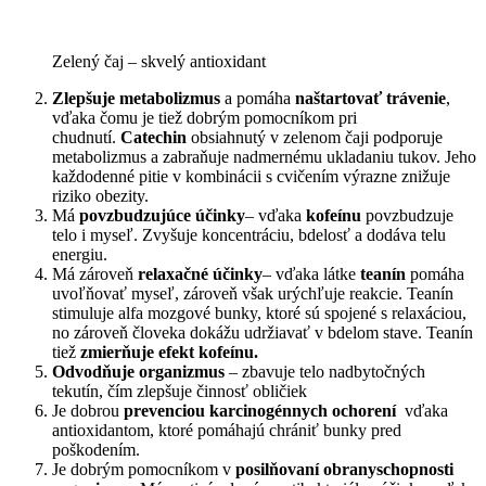
Zelený čaj – skvelý antioxidant
Zlepšuje metabolizmus
a pomáha
naštartovať trávenie
,
vďaka čomu je tiež dobrým pomocníkom pri
chudnutí.
Catechin
obsiahnutý v zelenom čaji podporuje
metabolizmus a zabraňuje nadmernému ukladaniu tukov. Jeho
každodenné pitie v kombinácii s cvičením výrazne znižuje
riziko obezity.
Má
povzbudzujúce účinky
– vďaka
kofeínu
povzbudzuje
telo i myseľ. Zvyšuje koncentráciu, bdelosť a dodáva telu
energiu.
Má zároveň
relaxačné účinky
– vďaka látke
teanín
pomáha
uvoľňovať myseľ, zároveň však urýchľuje reakcie. Teanín
stimuluje alfa mozgové bunky, ktoré sú spojené s relaxáciou,
no zároveň človeka dokážu udržiavať v bdelom stave. Teanín
tiež
zmierňuje efekt kofeínu.
Odvodňuje organizmus
– zbavuje telo nadbytočných
tekutín, čím zlepšuje činnosť obličiek
Je dobrou
prevenciou karcinogénnych ochorení
vďaka
antioxidantom, ktoré pomáhajú chrániť bunky pred
poškodením.
Je dobrým pomocníkom v
posilňovaní obranyschopnosti