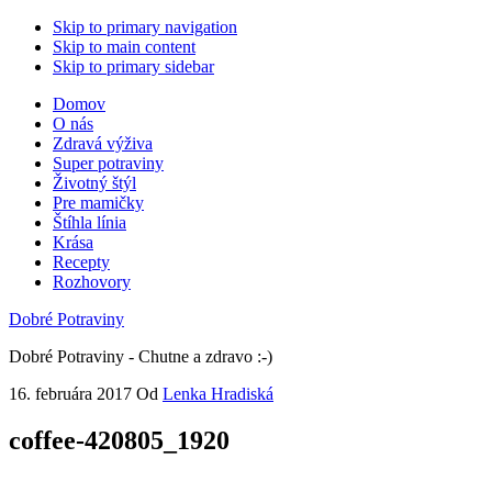
Skip to primary navigation
Skip to main content
Skip to primary sidebar
Domov
O nás
Zdravá výživa
Super potraviny
Životný štýl
Pre mamičky
Štíhla línia
Krása
Recepty
Rozhovory
Dobré Potraviny
Dobré Potraviny - Chutne a zdravo :-)
16. februára 2017
Od
Lenka Hradiská
coffee-420805_1920