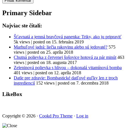
Primary Sidebar
Najviac ste čítali:
Šťavnatá a jemná bravčová panenka: Triky, ako ju pripraviť
5k views
|
posted on 15. februára 2019
Marhuľové jadrá: liečia rakovinu alebo sú jedovaté?
575
views
|
posted on 25. apríla 2018
Chutná polievka z červenej šošovice hotová za pár minút
463
views
|
posted on 18. augusta 2017
Zeleninová polievka s hlivou – dokonalá vitamínová bomba
401 views
|
posted on 12. apríla 2018
Datle pre zdravie: Bombastické datľové guľky len z troch
ingrediencií
152 views
|
posted on 7. decembra 2018
LikeBox
Copyright © 2026 ·
Cookd Pro Theme
·
Log in