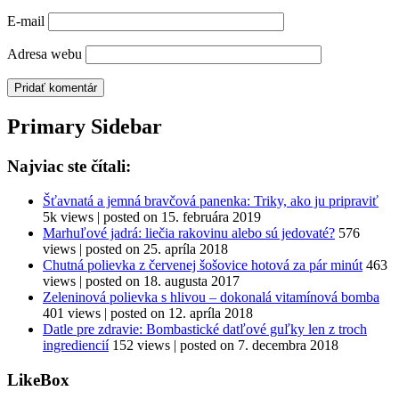
E-mail
Adresa webu
Primary Sidebar
Najviac ste čítali:
Šťavnatá a jemná bravčová panenka: Triky, ako ju pripraviť
5k views
|
posted on 15. februára 2019
Marhuľové jadrá: liečia rakovinu alebo sú jedovaté?
576
views
|
posted on 25. apríla 2018
Chutná polievka z červenej šošovice hotová za pár minút
463
views
|
posted on 18. augusta 2017
Zeleninová polievka s hlivou – dokonalá vitamínová bomba
401 views
|
posted on 12. apríla 2018
Datle pre zdravie: Bombastické datľové guľky len z troch
ingrediencií
152 views
|
posted on 7. decembra 2018
LikeBox