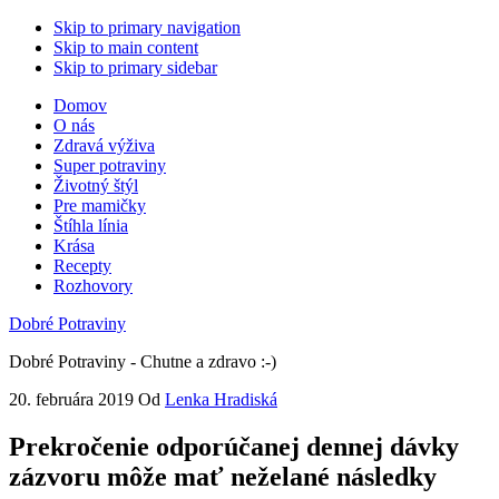
Skip to primary navigation
Skip to main content
Skip to primary sidebar
Domov
O nás
Zdravá výživa
Super potraviny
Životný štýl
Pre mamičky
Štíhla línia
Krása
Recepty
Rozhovory
Dobré Potraviny
Dobré Potraviny - Chutne a zdravo :-)
20. februára 2019
Od
Lenka Hradiská
Prekročenie odporúčanej dennej dávky
zázvoru môže mať neželané následky