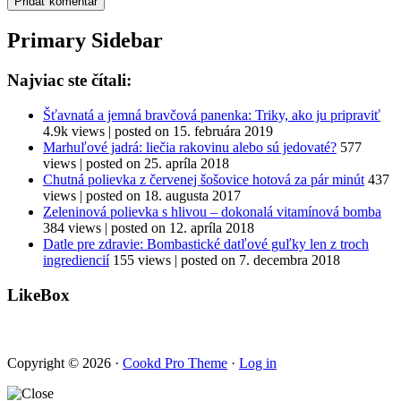
Primary Sidebar
Najviac ste čítali:
Šťavnatá a jemná bravčová panenka: Triky, ako ju pripraviť
4.9k views
|
posted on 15. februára 2019
Marhuľové jadrá: liečia rakovinu alebo sú jedovaté?
577
views
|
posted on 25. apríla 2018
Chutná polievka z červenej šošovice hotová za pár minút
437
views
|
posted on 18. augusta 2017
Zeleninová polievka s hlivou – dokonalá vitamínová bomba
384 views
|
posted on 12. apríla 2018
Datle pre zdravie: Bombastické datľové guľky len z troch
ingrediencií
155 views
|
posted on 7. decembra 2018
LikeBox
Copyright © 2026 ·
Cookd Pro Theme
·
Log in