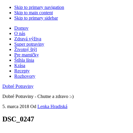
Skip to primary navigation
Skip to main content
Skip to primary sidebar
Domov
O nás
Zdravá výživa
Super potraviny
Životný štýl
Pre mamičky
Štíhla línia
Krása
Recepty
Rozhovory
Dobré Potraviny
Dobré Potraviny - Chutne a zdravo :-)
5. marca 2018
Od
Lenka Hradiská
DSC_0247