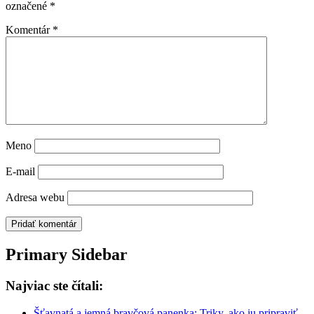
označené
*
Komentár
*
Meno
E-mail
Adresa webu
Primary Sidebar
Najviac ste čítali:
Šťavnatá a jemná bravčová panenka: Triky, ako ju pripraviť