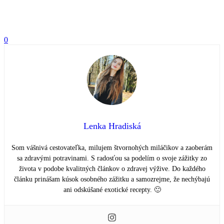
0
Lenka Hradiská
Som vášnivá cestovateľka, milujem štvornohých miláčikov a zaoberám
sa zdravými potravinami. S radosťou sa podelím o svoje zážitky zo
života v podobe kvalitných článkov o zdravej výžive. Do každého
článku prinášam kúsok osobného zážitku a samozrejme, že nechýbajú
ani odskúšané exotické recepty. 🙂