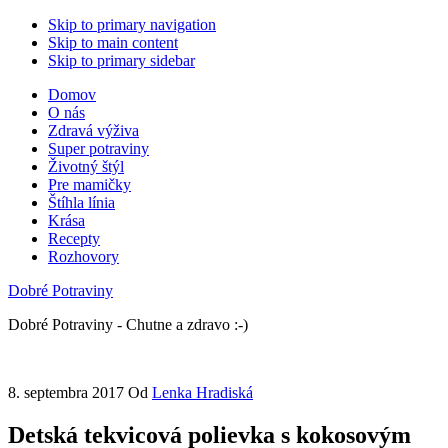
Skip to primary navigation
Skip to main content
Skip to primary sidebar
Domov
O nás
Zdravá výživa
Super potraviny
Životný štýl
Pre mamičky
Štíhla línia
Krása
Recepty
Rozhovory
Dobré Potraviny
Dobré Potraviny - Chutne a zdravo :-)
8. septembra 2017
Od
Lenka Hradiská
Detská tekvicová polievka s kokosovým