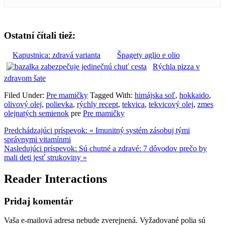
Ostatní čítali tiež:
Kapustnica: zdravá varianta
Špagety aglio e olio
Rýchla pizza v
zdravom šate
Filed Under:
Pre mamičky
Tagged With:
himájska soľ
,
hokkaido
,
olivový olej
,
polievka
,
rýchly recept
,
tekvica
,
tekvicový olej
,
zmes
olejnatých semienok
pre
Pre mamičky
Predchádzajúci príspevok:
« Imunitný systém zásobuj tými
správnymi vitamínmi
Nasledujúci príspevok:
Sú chutné a zdravé: 7 dôvodov prečo by
mali deti jesť strukoviny »
Reader Interactions
Pridaj komentár
Vaša e-mailová adresa nebude zverejnená.
Vyžadované polia sú