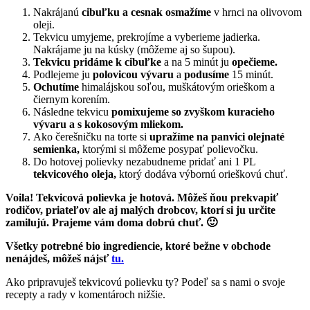
Nakrájanú
cibuľku a cesnak osmažíme
v hrnci na olivovom
oleji.
Tekvicu umyjeme, prekrojíme a vyberieme jadierka.
Nakrájame ju na kúsky (môžeme aj so šupou).
Tekvicu pridáme k cibuľke
a na 5 minút ju
opečieme.
Podlejeme ju
polovicou vývaru
a
podusíme
15 minút.
Ochutíme
himalájskou soľou, muškátovým orieškom a
čiernym korením.
Následne tekvicu
pomixujeme so zvyškom kuracieho
vývaru a s kokosovým mliekom.
Ako čerešničku na torte si
upražíme na panvici olejnaté
semienka,
ktorými si môžeme posypať polievočku.
Do hotovej polievky nezabudneme pridať ani 1 PL
tekvicového oleja,
ktorý dodáva výbornú orieškovú chuť.
Voila! Tekvicová polievka je hotová. Môžeš ňou prekvapiť
rodičov, priateľov ale aj malých drobcov, ktorí si ju určite
zamilujú. Prajeme vám doma dobrú chuť. 🙂
Všetky potrebné bio ingrediencie, ktoré bežne v obchode
nenájdeš, môžeš nájsť
tu.
Ako pripravuješ tekvicovú polievku ty? Podeľ sa s nami o svoje
recepty a rady v komentároch nižšie.