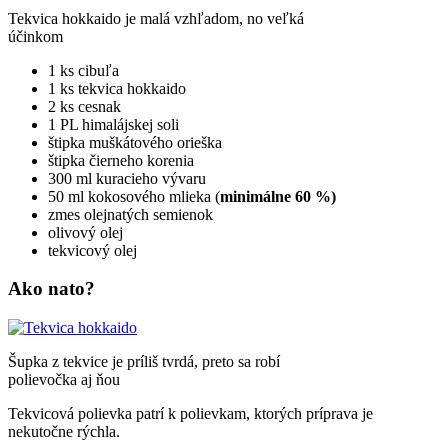
Tekvica hokkaido je malá vzhľadom, no veľká
účinkom
1 ks cibuľa
1 ks tekvica hokkaido
2 ks cesnak
1 PL himalájskej soli
štipka muškátového orieška
štipka čierneho korenia
300 ml kuracieho vývaru
50 ml kokosového mlieka (
minimálne 60 %)
zmes olejnatých semienok
olivový olej
tekvicový olej
Ako nato?
Šupka z tekvice je príliš tvrdá, preto sa robí
polievočka aj ňou
Tekvicová polievka patrí k polievkam, ktorých príprava je
nekutočne rýchla.