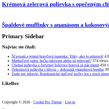
Krémová zelerová polievka s opečeným c
Špaldové muffinky s ananásom a kokosov
Primary Sidebar
Najviac ste čítali:
Šťavnatá a jemná bravčová panenka: Triky, ako ju pripraviť
4.
Marhuľové jadrá: liečia rakovinu alebo sú jedovaté?
574 views
Chutná polievka z červenej šošovice hotová za pár minút
459 v
Zeleninová polievka s hlivou – dokonalá vitamínová bomba
39
Datle pre zdravie: Bombastické datľové guľky len z troch ingre
LikeBox
Copyright © 2026 ·
Cookd Pro Theme
·
Log in