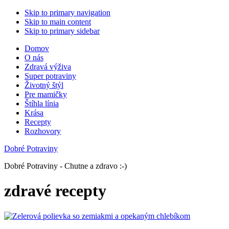
Skip to primary navigation
Skip to main content
Skip to primary sidebar
Domov
O nás
Zdravá výživa
Super potraviny
Životný štýl
Pre mamičky
Štíhla línia
Krása
Recepty
Rozhovory
Dobré Potraviny
Dobré Potraviny - Chutne a zdravo :-)
zdravé recepty