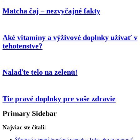
Matcha čaj – nezvyčajné fakty
Aké vitamíny a výživové doplnky užívať v
tehotenstve?
Nalaďte telo na zelenú!
Tie pravé doplnky pre vaše zdravie
Primary Sidebar
Najviac ste čítali:
Šťavnatá a jemná bravčová panenka: Triky, ako ju pripraviť