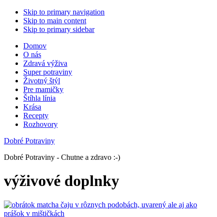
Skip to primary navigation
Skip to main content
Skip to primary sidebar
Domov
O nás
Zdravá výživa
Super potraviny
Životný štýl
Pre mamičky
Štíhla línia
Krása
Recepty
Rozhovory
Dobré Potraviny
Dobré Potraviny - Chutne a zdravo :-)
výživové doplnky