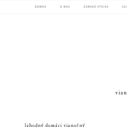
Skip
Skip
Skip
DOMOV
O NÁS
ZDRAVÁ VÝŽIVA
SU
to
to
to
primary
main
primary
navigation
content
sidebar
via
lahodný domáci vianočný