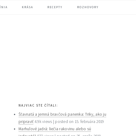
ÍNIA
KRÁSA
RECEPTY
ROZHOVORY
primary
NAJVIAC STE ČÍTALI:
sidebar
Šťavnatá a jemná bravčová panenka: Triky, ako ju
pripraviť
4.9k views
|
posted on 15. februára 2019
Marhuľové jadrá: liečia rakovinu alebo sú