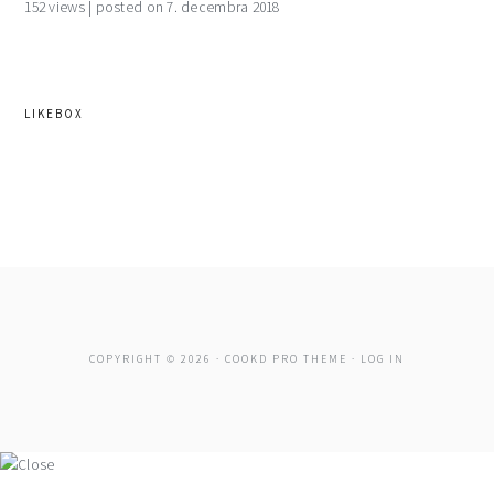
152 views
|
posted on 7. decembra 2018
LIKEBOX
COPYRIGHT © 2026 ·
COOKD PRO THEME
·
LOG IN