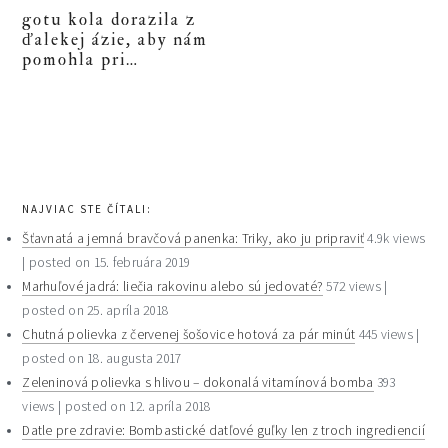
gotu kola dorazila z
ďalekej ázie, aby nám
pomohla pri…
primary
sidebar
NAJVIAC STE ČÍTALI:
Šťavnatá a jemná bravčová panenka: Triky, ako ju pripraviť
4.9k views
|
posted on 15. februára 2019
Marhuľové jadrá: liečia rakovinu alebo sú jedovaté?
572 views
|
posted on 25. apríla 2018
Chutná polievka z červenej šošovice hotová za pár minút
445 views
|
posted on 18. augusta 2017
Zeleninová polievka s hlivou – dokonalá vitamínová bomba
393
views
|
posted on 12. apríla 2018
Datle pre zdravie: Bombastické datľové guľky len z troch ingrediencií