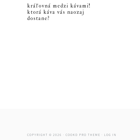
kráľovná medzi kávami!
ktorá káva vás naozaj
dostane?
COPYRIGHT © 2026 ·
COOKD PRO THEME
·
LOG IN