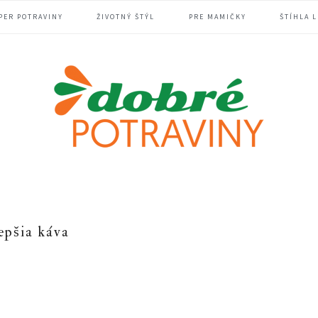
PER POTRAVINY
ŽIVOTNÝ ŠTÝL
PRE MAMIČKY
ŠTÍHLA L
epšia káva