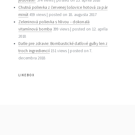
jedovaté?
574 views
|
posted on 25. apríla 2018
Chutná polievka z červenej šošovice hotová za pár
minút
459 views
|
posted on 18. augusta 2017
Zeleninová polievka s hlivou – dokonalá
vitamínová bomba
399 views
|
posted on 12. apríla
2018
Datle pre zdravie: Bombastické datľové guľky len z
troch ingrediencií
151 views
|
posted on 7.
decembra 2018
LIKEBOX