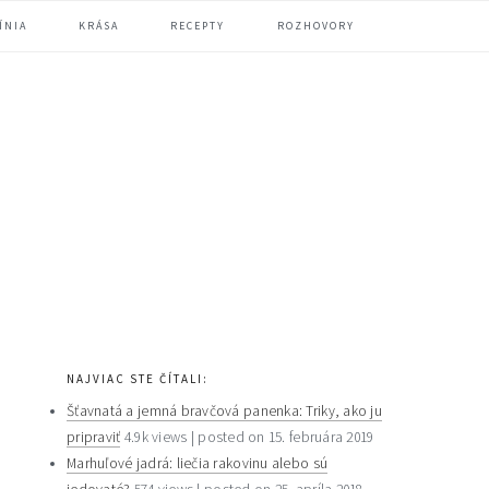
ÍNIA
KRÁSA
RECEPTY
ROZHOVORY
primary
NAJVIAC STE ČÍTALI:
sidebar
Šťavnatá a jemná bravčová panenka: Triky, ako ju
pripraviť
4.9k views
|
posted on 15. februára 2019
Marhuľové jadrá: liečia rakovinu alebo sú