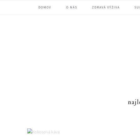
Skip
Skip
Skip
DOMOV
O NÁS
ZDRAVÁ VÝŽIVA
SU
to
to
to
primary
main
primary
navigation
content
sidebar
najl