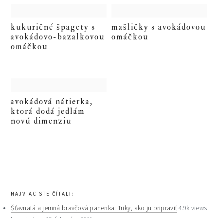
kukuričné špagety s
mašličky s avokádovou
avokádovo-bazalkovou
omáčkou
omáčkou
avokádová nátierka,
ktorá dodá jedlám
novú dimenziu
primary
sidebar
NAJVIAC STE ČÍTALI:
Šťavnatá a jemná bravčová panenka: Triky, ako ju pripraviť
4.9k views