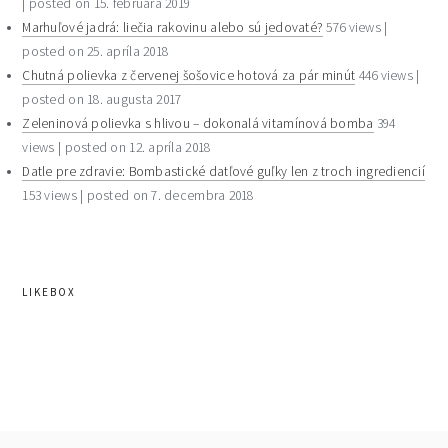
|
posted on 15. februára 2019
Marhuľové jadrá: liečia rakovinu alebo sú jedovaté?
576 views
|
posted on 25. apríla 2018
Chutná polievka z červenej šošovice hotová za pár minút
446 views
|
posted on 18. augusta 2017
Zeleninová polievka s hlivou – dokonalá vitamínová bomba
394
views
|
posted on 12. apríla 2018
Datle pre zdravie: Bombastické datľové guľky len z troch ingrediencií
153 views
|
posted on 7. decembra 2018
LIKEBOX