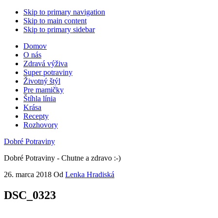
Skip to primary navigation
Skip to main content
Skip to primary sidebar
Domov
O nás
Zdravá výživa
Super potraviny
Životný štýl
Pre mamičky
Štíhla línia
Krása
Recepty
Rozhovory
Dobré Potraviny
Dobré Potraviny - Chutne a zdravo :-)
26. marca 2018
Od
Lenka Hradiská
DSC_0323