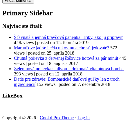
Primary Sidebar
Najviac ste čítali:
Šťavnatá a jemná bravčová panenka: Triky, ako ju pripraviť
4.9k views
|
posted on 15. februára 2019
Marhuľové jadrá: liečia rakovinu alebo sú jedovaté?
572
views
|
posted on 25. apríla 2018
Chutná polievka z červenej šošovice hotová za pár minút
445
views
|
posted on 18. augusta 2017
Zeleninová polievka s hlivou – dokonalá vitamínová bomba
393 views
|
posted on 12. apríla 2018
Datle pre zdravie: Bombastické datľové guľky len z troch
ingrediencií
152 views
|
posted on 7. decembra 2018
LikeBox
Copyright © 2026 ·
Cookd Pro Theme
·
Log in