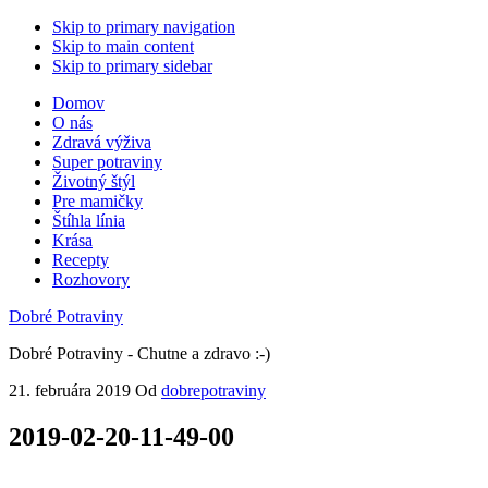
Skip to primary navigation
Skip to main content
Skip to primary sidebar
Domov
O nás
Zdravá výživa
Super potraviny
Životný štýl
Pre mamičky
Štíhla línia
Krása
Recepty
Rozhovory
Dobré Potraviny
Dobré Potraviny - Chutne a zdravo :-)
21. februára 2019
Od
dobrepotraviny
2019-02-20-11-49-00