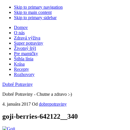
Skip to primary navigation
Skip to main content
Skip to primary sidebar
Domov
O nás
Zdravá výživa
Super potraviny
Životný štýl
Pre mamičky
Štíhla línia
Krása
Recepty
Rozhovory
Dobré Potraviny
Dobré Potraviny - Chutne a zdravo :-)
4. januára 2017
Od
dobrepotraviny
goji-berries-642122__340