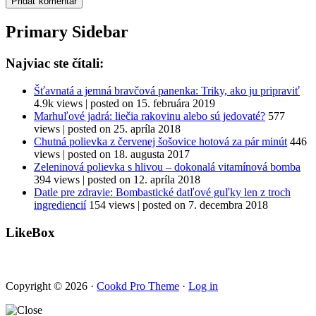
Primary Sidebar
Najviac ste čítali:
Šťavnatá a jemná bravčová panenka: Triky, ako ju pripraviť
4.9k views
|
posted on 15. februára 2019
Marhuľové jadrá: liečia rakovinu alebo sú jedovaté?
577
views
|
posted on 25. apríla 2018
Chutná polievka z červenej šošovice hotová za pár minút
446
views
|
posted on 18. augusta 2017
Zeleninová polievka s hlivou – dokonalá vitamínová bomba
394 views
|
posted on 12. apríla 2018
Datle pre zdravie: Bombastické datľové guľky len z troch
ingrediencií
154 views
|
posted on 7. decembra 2018
LikeBox
Copyright © 2026 ·
Cookd Pro Theme
·
Log in