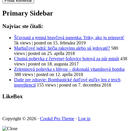
Primary Sidebar
Najviac ste čítali:
Šťavnatá a jemná bravčová panenka: Triky, ako ju pripraviť
5k views
|
posted on 15. februára 2019
Marhuľové jadrá: liečia rakovinu alebo sú jedovaté?
580
views
|
posted on 25. apríla 2018
Chutná polievka z červenej šošovice hotová za pár minút
438
views
|
posted on 18. augusta 2017
Zeleninová polievka s hlivou – dokonalá vitamínová bomba
388 views
|
posted on 12. apríla 2018
Datle pre zdravie: Bombastické datľové guľky len z troch
ingrediencií
155 views
|
posted on 7. decembra 2018
LikeBox
Copyright © 2026 ·
Cookd Pro Theme
·
Log in