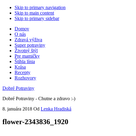
Skip to primary navigation
Skip to main content
Skip to primary sidebar
Domov
O nás
Zdravá výživa
Super potraviny
Životný štýl
Pre mamičky
Štíhla línia
Krása
Recepty
Rozhovory
Dobré Potraviny
Dobré Potraviny - Chutne a zdravo :-)
8. januára 2018
Od
Lenka Hradiská
flower-2343836_1920