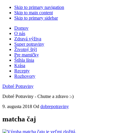
Skip to primary navigation
Skip to main content
Skip to primary sidebar
Domov
O nás
Zdravá výživa
Super potraviny
Životný štýl
Pre mamičky
Štíhla línia
Krása
Recepty
Rozhovory
Dobré Potraviny
Dobré Potraviny - Chutne a zdravo :-)
9. augusta 2018
Od
dobrepotraviny
matcha čaj