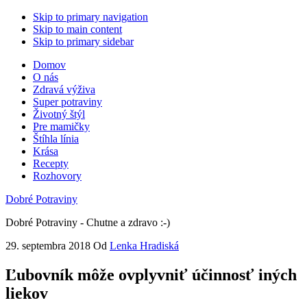
Skip to primary navigation
Skip to main content
Skip to primary sidebar
Domov
O nás
Zdravá výživa
Super potraviny
Životný štýl
Pre mamičky
Štíhla línia
Krása
Recepty
Rozhovory
Dobré Potraviny
Dobré Potraviny - Chutne a zdravo :-)
29. septembra 2018
Od
Lenka Hradiská
Ľubovník môže ovplyvniť účinnosť iných
liekov