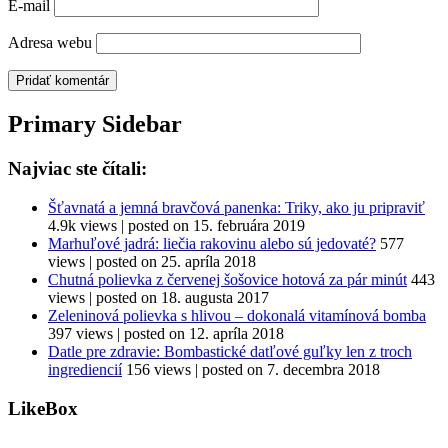
E-mail
Adresa webu
Primary Sidebar
Najviac ste čítali:
Šťavnatá a jemná bravčová panenka: Triky, ako ju pripraviť
4.9k views
|
posted on 15. februára 2019
Marhuľové jadrá: liečia rakovinu alebo sú jedovaté?
577
views
|
posted on 25. apríla 2018
Chutná polievka z červenej šošovice hotová za pár minút
443
views
|
posted on 18. augusta 2017
Zeleninová polievka s hlivou – dokonalá vitamínová bomba
397 views
|
posted on 12. apríla 2018
Datle pre zdravie: Bombastické datľové guľky len z troch
ingrediencií
156 views
|
posted on 7. decembra 2018
LikeBox