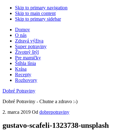
Skip to primary navigation
Skip to main content
Skip to primary sidebar
Domov
O nás
Zdravá výživa
Super potraviny
Životný štýl
Pre mamičky
Štíhla línia
Krása
Recepty
Rozhovory
Dobré Potraviny
Dobré Potraviny - Chutne a zdravo :-)
2. marca 2019
Od
dobrepotraviny
gustavo-scafeli-1323738-unsplash