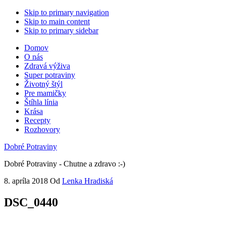
Skip to primary navigation
Skip to main content
Skip to primary sidebar
Domov
O nás
Zdravá výživa
Super potraviny
Životný štýl
Pre mamičky
Štíhla línia
Krása
Recepty
Rozhovory
Dobré Potraviny
Dobré Potraviny - Chutne a zdravo :-)
8. apríla 2018
Od
Lenka Hradiská
DSC_0440